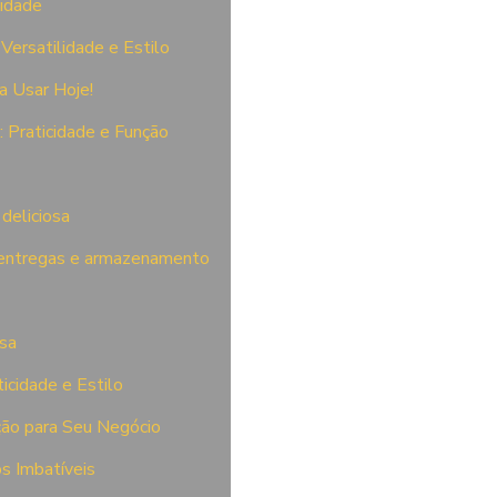
sidade
Versatilidade e Estilo
a Usar Hoje!
 Praticidade e Função
deliciosa
s entregas e armazenamento
osa
icidade e Estilo
ção para Seu Negócio
s Imbatíveis