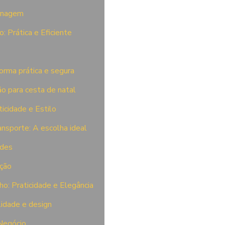
zenagem
: Prática e Eficiente
forma prática e segura
o para cesta de natal
icidade e Estilo
ansporte: A escolha ideal
ades
ação
ho: Praticidade e Elegância
lidade e design
Negócio