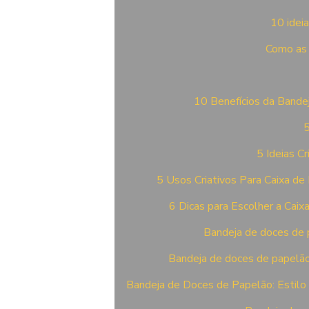
10 idei
Como as 
10 Benefícios da Bande
5
5 Ideias C
5 Usos Criativos Para Caixa de
6 Dicas para Escolher a Caix
Bandeja de doces de 
Bandeja de doces de papelão: 
Bandeja de Doces de Papelão: Estilo