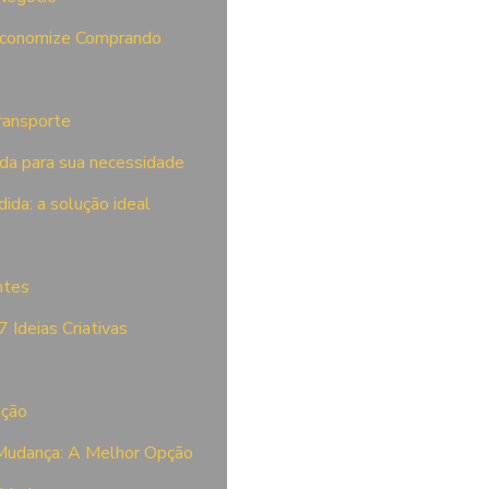
 Economize Comprando
ransporte
da para sua necessidade
ida: a solução ideal
ntes
 Ideias Criativas
ação
 Mudança: A Melhor Opção