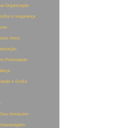
ua Organização
estilo e segurança
esas
Seus Itens
anização
om Praticidade
dança
idade e Estilo
a
do Seu Armazém
 Armazenagem