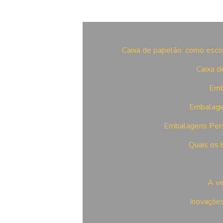
Caixa de papelão: como esc
Caixa d
Emb
Embalagen
Embalagens Pers
Quais os 
A ve
Inovações