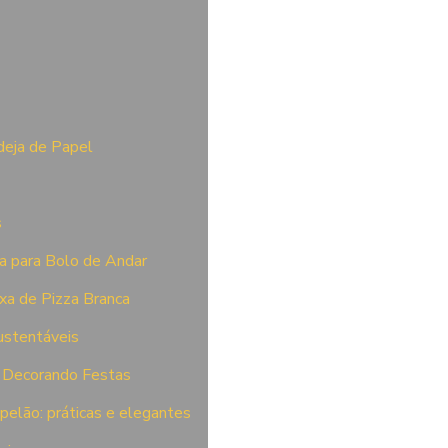
deja de Papel
s
xa para Bolo de Andar
xa de Pizza Branca
ustentáveis
: Decorando Festas
pelão: práticas e elegantes