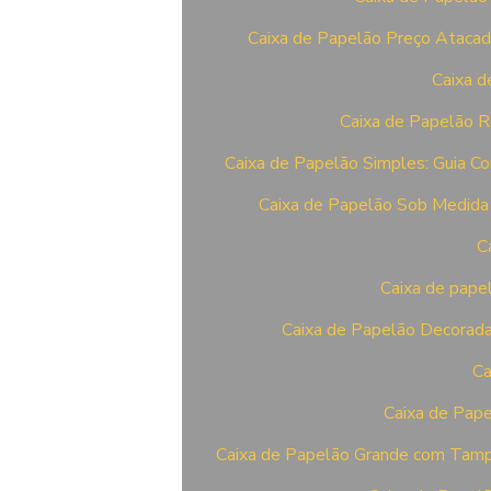
Caixa de Papelão Preço Atacad
Caixa d
Caixa de Papelão R
Caixa de Papelão Simples: Guia Co
Caixa de Papelão Sob Medida
C
Caixa de pape
Caixa de Papelão Decorada:
Ca
Caixa de Pap
Caixa de Papelão Grande com Tampa