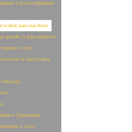
icidade e Sustentabilidade
r a ideal para sua festa
ça grande: O guia completo
antagens e Usos
conomize na Sua Compra
 eficiente
mento
te
cidade e Organização
Vantagens e Usos