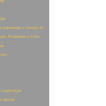
ais
dade
a organização e transporte
do: Praticidade e Estilo
ais
eções
e organização
s delícias