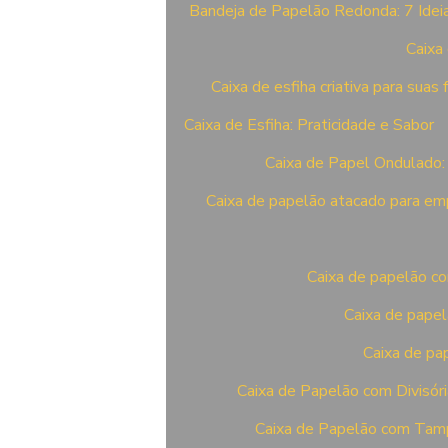
Bandeja de Papelão Redonda: 7 Ideia
Caixa 
Caixa de esfiha criativa para sua
Caixa de Esfiha: Praticidade e Sabor
Caixa de Papel Ondulado: 
Caixa de papelão atacado para emp
Caixa de papelão co
Caixa de papel
Caixa de pap
Caixa de Papelão com Divisóri
Caixa de Papelão com Tamp