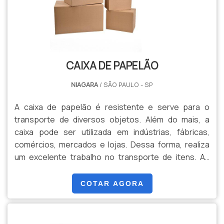
CAIXA DE PAPELÃO
NIAGARA
/ SÃO PAULO - SP
A caixa de papelão é resistente e serve para o
transporte de diversos objetos. Além do mais, a
caixa pode ser utilizada em indústrias, fábricas,
comércios, mercados e lojas. Dessa forma, realiza
um excelente trabalho no transporte de itens. As
caixas podem conter diversos tamanhos, que podem
ser escolhidos pelo cliente, de acordo com cada
COTAR AGORA
demanda apresentada.A CAIXA GARANTE A
VALORIZAÇÃO DE DIVERSOS COMÉRCIOSO material é
excelente para empresas que desejam realizar a