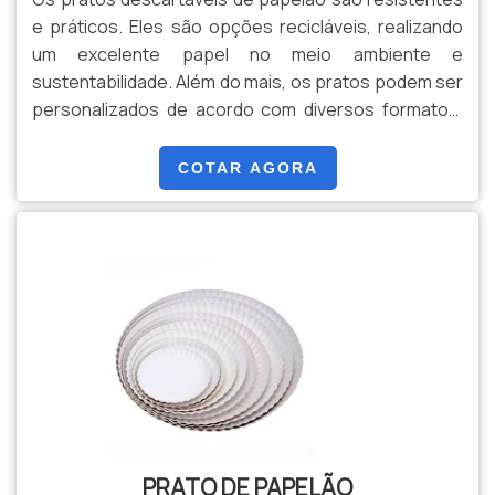
e práticos. Eles são opções recicláveis, realizando
um excelente papel no meio ambiente e
sustentabilidade. Além do mais, os pratos podem ser
personalizados de acordo com diversos formatos,
tamanhos e cores, que podem ser escolhidos pelo
cliente.O PRODUTO GARANTE PRATICIDADE A
COTAR AGORA
DIVERSOS EVENTOSOs pratinhos são muito
utilizados para a organização de alimentos como
doces e salgados em festas e eventos. Dessa
forma, eles realizam um ótimo trabalho. A.
PRATO DE PAPELÃO