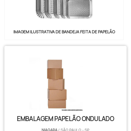
tenham ótima qualidade e proteção, características
simples, mas que mostram o comprometimento da
empresa com seus clientes.Tudo isso e muito mais
são os motivos pelos quais a Karpel Papel e
Embalagens é uma empresa que preza pela
IMAGEM ILUSTRATIVA DE BANDEJA FEITA DE PAPELÃO
segurança quando tratamos do segmento de caixas
de papelão. A empresa objetiva garantir a satisfação
da venda à entrega final, com foco total na
qualidade.A MAIOR REFERÊNCIA NO
SEGMENTOSomente na Karpel Papel e Embalagens
tem o que há de melhor no ramo São opções
variadas que a empresa oferece, com ótima
qualidade e precisão.A empresa também conta com
um atendimento qualificado, através de funcionários
especializados e cuidadosos, que entendem a
necessidade de cada cliente. Também foram
EMBALAGEM PAPELÃO ONDULADO
investidos valores consideráveis em instalações de
qualidade, aumentando a eficiência da marca.A
NIAGARA
/ SÃO PAULO - SP