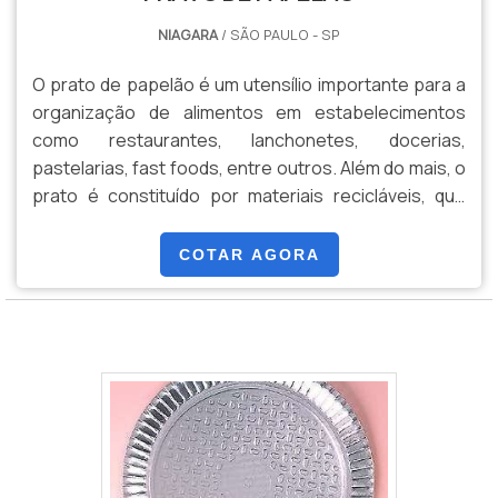
NIAGARA
/ SÃO PAULO - SP
O prato de papelão é um utensílio importante para a
organização de alimentos em estabelecimentos
como restaurantes, lanchonetes, docerias,
pastelarias, fast foods, entre outros. Além do mais, o
prato é constituído por materiais recicláveis, que
colaboram para a sustentabilidade. Os pratos podem
ser personalizados de acordo com as cores,
COTAR AGORA
formatos e tamanhos, que podem ser escolhidos
pelo cliente.O PRODUTO PODE SER ENCONTRADO
Bandeja feita de papelão
EM DIVERSAS CORESOs pratos ainda possuem
diversas cores, que combinam co.