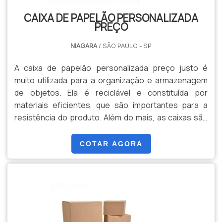
CAIXA DE PAPELÃO PERSONALIZADA
PREÇO
NIAGARA
/ SÃO PAULO - SP
A caixa de papelão personalizada preço justo é
muito utilizada para a organização e armazenagem
de objetos. Ela é reciclável e constituída por
materiais eficientes, que são importantes para a
resistência do produto. Além do mais, as caixas são
acessórios práticos, que, por serem leves, podem
ser facilmente transportados. Elas podem ser
COTAR AGORA
personalizadas através de cores e tamanhos, que
podem ser escolhidos pelo cliente.O PRODUTO
CONTRIBUI COM O MEIO AMBIENTEAs caixas, após a
utilização, podem ser d.