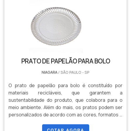
mobilidade de seus itens de .
PRATO DE PAPELÃO PARA BOLO
NIAGARA
/ SÃO PAULO - SP
O prato de papelão para bolo é constituído por
materiais recicláveis, que garantem a
sustentabilidade do produto, que colabora para o
meio ambiente. Além do mais, os pratos podem ser
personalizados de acordo com as cores, formatos e
tamanhos, que podem ser escolhidos pelo cliente.
Os pratos também podem ser utilizados para a
COTAR AGORA