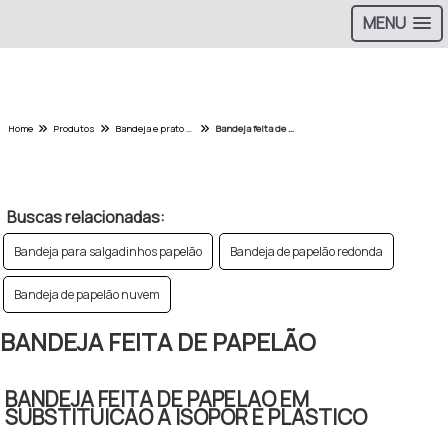
MENU
Home
Produtos
Bandeja e prato de papelao - Categoria
Bandeja feita de papelão
w
Buscas relacionadas:
Bandeja para salgadinhos papelão
Bandeja de papelão redonda
Bandeja de papelão nuvem
BANDEJA FEITA DE PAPELÃO
BANDEJA FEITA DE PAPELAO EM
SUBSTITUICAO A ISOPOR E PLASTICO