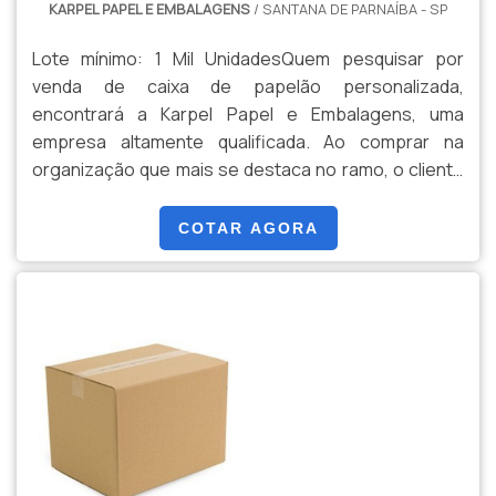
KARPEL PAPEL E EMBALAGENS
/ SANTANA DE PARNAÍBA - SP
Lote mínimo: 1 Mil UnidadesQuem pesquisar por
venda de caixa de papelão personalizada,
encontrará a Karpel Papel e Embalagens, uma
empresa altamente qualificada. Ao comprar na
organização que mais se destaca no ramo, o cliente
receberá um atendimento de excelência e terá a
garantia de adquirir produtos que solucionem
COTAR AGORA
qualquer demanda.Quando o tema é venda de caixa
de papelão personalizada, com os melhores
profissionais da Karpel Papel e Embalagens o cliente
encontrará excelente custo-benefício e produtos
fabricados conforme os parâmetros e ensaios
estabelecidos.MAIS SOBRE VENDA DE CAIXA DE
PAPELÃO PERSONALIZADAA Karpel Papel e
Embalagens canaliza seus recursos em oferecer
uma estrutura com escritório de alta qualidade onde