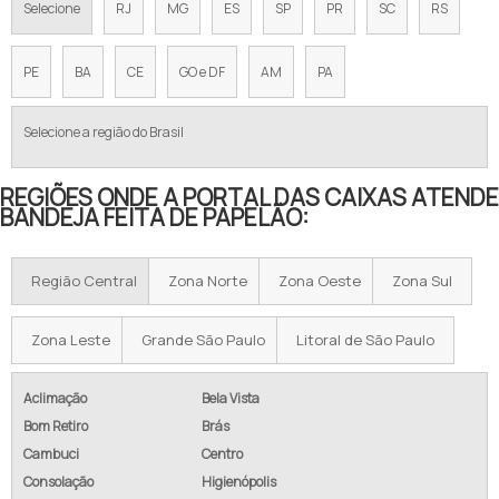
Selecione
RJ
MG
ES
SP
PR
SC
RS
PE
BA
CE
GO e DF
AM
PA
Selecione a região do Brasil
REGIÕES ONDE A PORTAL DAS CAIXAS ATENDE
BANDEJA FEITA DE PAPELÃO:
Região Central
Zona Norte
Zona Oeste
Zona Sul
Zona Leste
Grande São Paulo
Litoral de São Paulo
Aclimação
Bela Vista
Bom Retiro
Brás
Cambuci
Centro
Consolação
Higienópolis