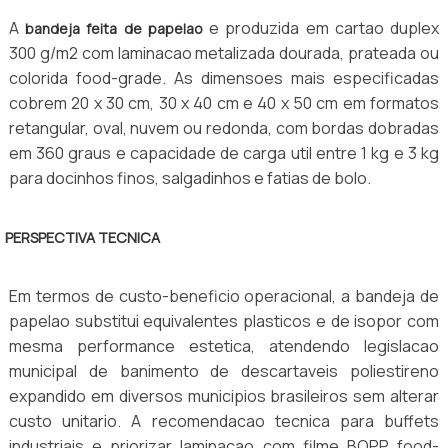
A
e produzida em cartao duplex
bandeja feita de papelao
300 g/m2 com laminacao metalizada dourada, prateada ou
colorida food-grade. As dimensoes mais especificadas
cobrem 20 x 30 cm, 30 x 40 cm e 40 x 50 cm em formatos
retangular, oval, nuvem ou redonda, com bordas dobradas
em 360 graus e capacidade de carga util entre 1 kg e 3 kg
para docinhos finos, salgadinhos e fatias de bolo.
PERSPECTIVA TECNICA
Em termos de custo-beneficio operacional, a bandeja de
papelao substitui equivalentes plasticos e de isopor com
mesma performance estetica, atendendo legislacao
municipal de banimento de descartaveis poliestireno
expandido em diversos municipios brasileiros sem alterar
custo unitario. A recomendacao tecnica para buffets
industriais e priorizar laminacao com filme BOPP food-