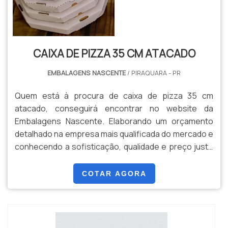
CAIXA DE PIZZA 35 CM ATACADO
EMBALAGENS NASCENTE
/ PIRAQUARA - PR
Quem está à procura de caixa de pizza 35 cm
atacado, conseguirá encontrar no website da
Embalagens Nascente. Elaborando um orçamento
detalhado na empresa mais qualificada do mercado e
conhecendo a sofisticação, qualidade e preço justo
em um só lugar.MAIS SOBRE CAIXA DE PIZZA 35 CM
ATACADOQuem quer achar caixa de pizza 35 cm
COTAR AGORA
atacado em uma empresa que preza pela
segurança, depara com a Embalagens Nascente. A
empresa tem em seu escopo...