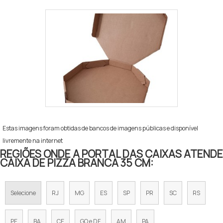
Estas imagens foram obtidas de bancos de imagens públicas e disponível
livremente na internet
REGIÕES ONDE A PORTAL DAS CAIXAS ATENDE
CAIXA DE PIZZA BRANCA 35 CM:
Selecione
RJ
MG
ES
SP
PR
SC
RS
PE
BA
CE
GO e DF
AM
PA