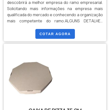
descobrirá a melhor empresa do ramo empresarial.
Solicitando mais informações na empresa mais
qualificada do mercado e conhecendo a organização
mais competente do ramo.ALGUNS DETALHES
SOBRE CAIXA DE PIZZA BRANCA 35 CMSe alguém
procurar por caixa de pizza branca 35 cm em uma
COTAR AGORA
empresa altamente qualificada, acha o site da
Embalagens Nascente. Empresa especializada em
caixa para pizza de ...