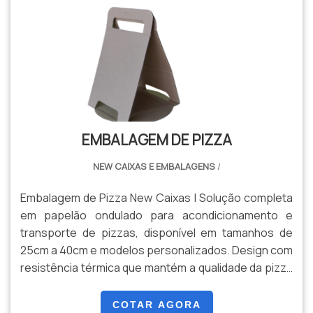
EMBALAGEM DE PIZZA
NEW CAIXAS E EMBALAGENS
/
Embalagem de Pizza New Caixas | Solução completa
em papelão ondulado para acondicionamento e
transporte de pizzas, disponível em tamanhos de
25cm a 40cm e modelos personalizados. Design com
resistência térmica que mantém a qualidade da pizza
durante o delivery. Produzida com materiais
sustentáveis e personalizável com logotipos desde
COTAR AGORA