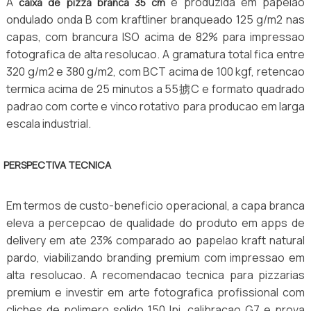
A
e produzida em papelao
caixa de pizza branca 35 cm
ondulado onda B com kraftliner branqueado 125 g/m2 nas
capas, com brancura ISO acima de 82% para impressao
fotografica de alta resolucao. A gramatura total fica entre
320 g/m2 e 380 g/m2, com BCT acima de 100 kgf, retencao
termica acima de 25 minutos a 55掳C e formato quadrado
padrao com corte e vinco rotativo para producao em larga
escala industrial.
PERSPECTIVA TECNICA
Em termos de custo-beneficio operacional, a capa branca
eleva a percepcao de qualidade do produto em apps de
delivery em ate 23% comparado ao papelao kraft natural
pardo, viabilizando branding premium com impressao em
alta resolucao. A recomendacao tecnica para pizzarias
premium e investir em arte fotografica profissional com
cliches de polimero solido 150 lpi, calibracao G7 e prova