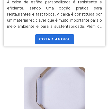
A caixa de esfiha personalizada é resistente e
eficiente, sendo uma opção prática para
restaurantes e fast foods. A caixa é constituída por
um material reciclável, que é muito importante para o
meio ambiente e para a sustentabilidade. Além do
mais, as caixas podem ser facilmente carregadas,
sendo muito transportadas por motoboys. Elas são
COTAR AGORA
fundamentais para a organização de qualquer
alimento.O PRODUTO APRESENTA POSSIBILIDADE DE
caixa de pizza branca 35 cm
PERSONALIZAÇÃOAs caixas podem ser
personalizadas de acordo com as cor.