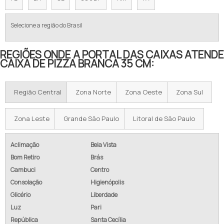
Selecione a região do Brasil
REGIÕES ONDE A PORTAL DAS CAIXAS ATENDE
CAIXA DE PIZZA BRANCA 35 CM:
Região Central
Zona Norte
Zona Oeste
Zona Sul
Zona Leste
Grande São Paulo
Litoral de São Paulo
Aclimação
Bela Vista
Bom Retiro
Brás
Cambuci
Centro
Consolação
Higienópolis
Glicério
Liberdade
Luz
Pari
República
Santa Cecília