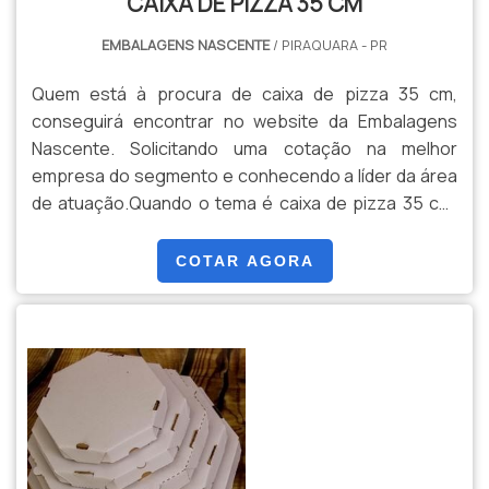
CAIXA DE PIZZA 35 CM
EMBALAGENS NASCENTE
/ PIRAQUARA - PR
Quem está à procura de caixa de pizza 35 cm,
conseguirá encontrar no website da Embalagens
Nascente. Solicitando uma cotação na melhor
empresa do segmento e conhecendo a líder da área
de atuação.Quando o tema é caixa de pizza 35 cm,
com os melhores profissionais da Embalagens
Nascente o cliente receberá assertividade com
COTAR AGORA
ampla variedade de embalagens
alimentícias.OUTRAS INFORMAÇÕES SOBRE CAIXA
DE PIZZA 35 CMA Embalagens Nascente f...