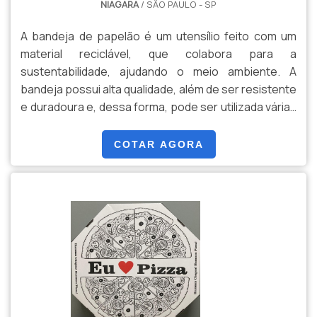
NIAGARA
/ SÃO PAULO - SP
A bandeja de papelão é um utensílio feito com um
material reciclável, que colabora para a
sustentabilidade, ajudando o meio ambiente. A
bandeja possui alta qualidade, além de ser resistente
e duradoura e, dessa forma, pode ser utilizada várias
vezes pelo cliente. Além do mais, a bandeja pode ser
personalizada através de diferentes tamanhos,
COTAR AGORA
formatos e cores, que podem ser escolhidos pelo
cliente, de acordo com sua preferência.O PRODUTO
GARANTE UM EXCELENTE TRANSPORTEA bandeja
realiza um excelent.