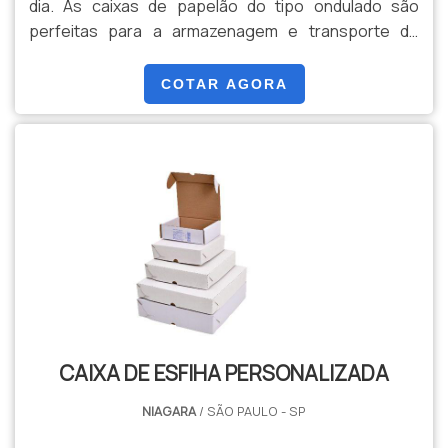
dia. As caixas de papelão do tipo ondulado são
perfeitas para a armazenagem e transporte de
objetos variados. Além do mais, as caixas podem ser
facilmente transportadas, por conta de sua leveza.O
COTAR AGORA
PRODUTO É SOLICITADO POR DIVERSOS
ESTABELECIMENTOSAs caixas de papelão podem
ser personalizadas através de cores e tamanhos,
que podem ser escolhidos pelo cli.
CAIXA DE ESFIHA PERSONALIZADA
NIAGARA
/ SÃO PAULO - SP