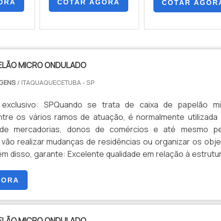
ORA
COTAR AGORA
COTAR AGOR
PELÃO MICRO ONDULADO
AGENS
/ ITAQUAQUECETUBA - SP
 exclusivo: SPQuando se trata de caixa de papelão mi
ntre os vários ramos de atuação, é normalmente utilizada
de mercadorias, donos de comércios e até mesmo pe
vão realizar mudanças de residências ou organizar os obj
ém disso, garante: Excelente qualidade em relação à estrutu
 Altamente durável; Matéria-prima é oriunda de fon
nováveis...
GORA
PELÃO MICRO ONDULADO