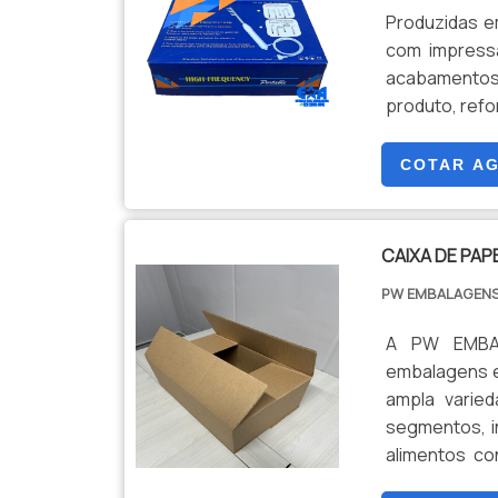
escolher aq
Produzidas em
EMBALAGENS 
com impressã
lanches, ces
acabamentos 
sua necessi
produto, refo
EMBALAGENS p
delivery. No
COTAR A
garantem que
conosco e so
CAIXA DE PA
PW EMBALAGEN
A PW EMBAL
embalagens e
ampla varie
segmentos, i
alimentos co
garantindo a