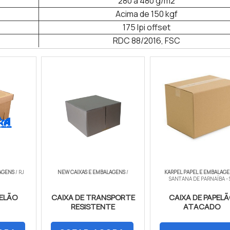
280 a 480 g/m2
Acima de 150 kgf
175 lpi offset
RDC 88/2016, FSC
AGENS
/ RJ
NEW CAIXAS E EMBALAGENS
/
KARPEL PAPEL E EMBALAG
SANTANA DE PARNAÍBA - 
PELÃO
CAIXA DE TRANSPORTE
CAIXA DE PAPEL
RESISTENTE
ATACADO