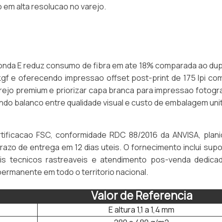
em alta resolucao no varejo.
 onda E reduz consumo de fibra em ate 18% comparada ao dup
gf e oferecendo impressao offset post-print de 175 lpi co
ejo premium e priorizar capa branca para impressao fotogra
ndo balanco entre qualidade visual e custo de embalagem unit
tificacao FSC, conformidade RDC 88/2016 da ANVISA, plani
razo de entrega em 12 dias uteis. O fornecimento inclui sup
ais tecnicos rastreaveis e atendimento pos-venda dedica
ermanente em todo o territorio nacional.
Valor de Referencia
E altura 1,1 a 1,4 mm