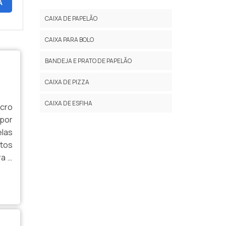
A
CAIXA DE PAPELÃO TIPO MALETA
CAIXA DE PAPELÃO
CAIXA DE PAPELÃO 1 METRO
CAIXA PARA BOLO
ATACADO DE CAIXA DE PAPELÃO
BANDEJA E PRATO DE PAPELÃO
CAIXA DE PAPELÃO ONDA DUPLA
CAIXA DE PIZZA
CAIXA DE PAPELÃO COM COLMEIA
CAIXA DE ESFIHA
cro
 por
CHAPA DE PAPELÃO MICRO ONDULADO
las
CAIXA DE PAPELÃO SOB ENCOMENDA
etos
ra e
CAIXA DE PAPELÃO A PRONTA ENTREGA
tes
FÁBRICA DE CAIXA DE PAPELÃO ONDULADO
CAIXA DE PAPELÃO ATACADO SP
CAIXA DE PAPELÃO GRANDE COM TAMPA