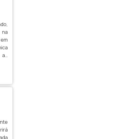
CAIXA DE PAPELÃO LISA
ado,
CAIXA DE PAPELÃO MICRO ONDULADO
o na
CAIXA DE PAPELÃO MUDANÇA SP
 em
nica
CAIXA DE PAPELÃO ONDULADO KRAFT
 as
 DE
CAIXA DE PAPELÃO ONDULADO SEM
IMPRESSÃO
CAIXA DE PAPELÃO ORGANIZADORA
ESTOQUE
CAIXA DE PAPELÃO PARA VINHO
CAIXA DE PAPELÃO PARDO
ente
CAIXA DE PAPELÃO RETANGULAR
rirá
uada
CAIXA DE PAPELÃO SOB MEDIDA SP