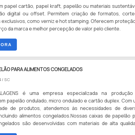
uela que melhor se adequa ao tamanho da sua pizza.A
 papel cartão, papel kraft, papelão ou materiais sustentáv
também oferece embalagens para outros produtos, c
o digital ou offset. Permitem criação de formatos, cort
tas de Natal e arquivo morto. Independentemente do tamanh
exclusivos, como verniz e hot stamping. Oferecem proteçã
dade, temos a embalagem ideal para você.Conte com a
rço da marca e melhor percepção de valor pelo cliente.
ara fornecer embalagens de qualidade para o seu negóci
ssa experiência e compromisso com a satisfação do clie
GORA
 você receberá um produto de excelência. Entre em cont
licite um orçamento personalizado.
PELÃO PARA ALIMENTOS CONGELADOS
S
/ SC
AGENS é uma empresa especializada na produção
m papelão ondulado, micro ondulado e cartão duplex. Com
dade de produtos, atendemos às necessidades de diver
ncluindo alimentos congelados.Nossas caixas de papelão 
ngelados são desenvolvidas com materiais de alta qualid
 proteção e conservação dos produtos durante o transpor