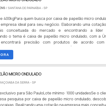
GENS
/ SANTANA DE PARNAÍBA - SP
de 400kgPara quem busca por caixa de papelão micro ondul
 empresa ideal para seu negócio. Elaborando uma cotaçã
is conceituada do mercado e encontrando a líder
ando o tema é caixa de papelão micro ondulado, com a Ú
 encontrará precisão com produtos de acordo com
es de cada cliente.OUTRAS INFORMAÇÕES SOBRE CAIXA
RO ONDULADOHá muitas m...
GORA
PELÃO MICRO ONDULADO
ARAÇOIABA DA SERRA - SP
xclusivo para São PauloLote mínimo: 1000 unidadesSe o cli
resa pesquisa por caixa de papelão micro ondulado, descob
orocaixas. Realizando uma cotação na empresa mais conceit