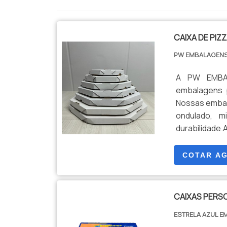
CAIXA DE PIZ
PW EMBALAGEN
A PW EMBAL
embalagens p
Nossas embala
ondulado, m
durabilidade
atender às n
possui um de
COTAR A
fechamento e
calor, mante
para pizza s
CAIXAS PERS
informações 
ESTRELA AZUL 
Além disso, 