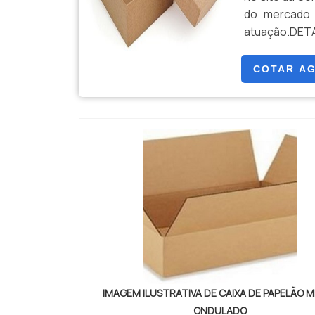
do mercado 
atuação.DET
achar caixas
Sorocaixas. A.
COTAR A
IMAGEM ILUSTRATIVA DE CAIXA DE PAPELÃO 
ONDULADO