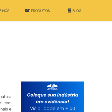
E NÓS
PRODUTOS
BLOG
amatura
mas com
onais e