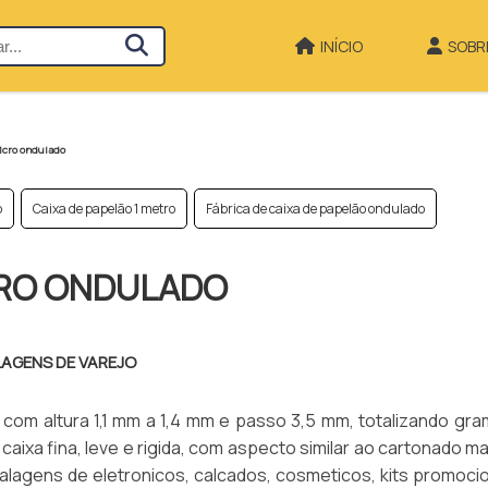
INÍCIO
SOBR
icro ondulado
o
Caixa de papelão 1 metro
Fábrica de caixa de papelão ondulado
CRO ONDULADO
LAGENS DE VAREJO
E com altura 1,1 mm a 1,4 mm e passo 3,5 mm, totalizando gr
caixa fina, leve e rigida, com aspecto similar ao cartonado 
alagens de eletronicos, calcados, cosmeticos, kits promoci