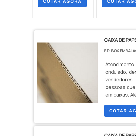
COTAR AGORA
COTAR AG
CAIXA DE PA
F.D. BOX EMBAL
Atendimento
ondulado, de
vendedores 
pessoas que 
em caixas. Al
composição;
totalmente re
COTAR A
CAIXA DE PA