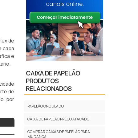
lex de
m capa
fica e
ario.
CAIXA DE PAPELÃO
PRODUTOS
cidade
RELACIONADOS
orte de
do por
PAPELÃO ONDULADO
CAIXA DE PAPELÃO PREÇO ATACADO
COMPRAR CAIXAS DE PAPELÃO PARA
MUDANÇA