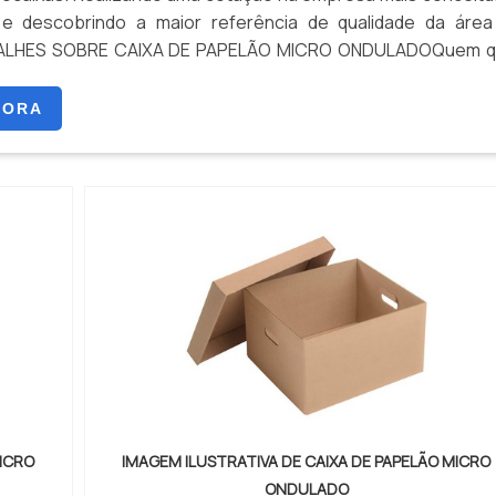
e descobrindo a maior referência de qualidade da área
ALHES SOBRE CAIXA DE PAPELÃO MICRO ONDULADOQuem q
 de papelão micro ondulado em uma empresa inovadora, ac
..
GORA
MICRO
IMAGEM ILUSTRATIVA DE CAIXA DE PAPELÃO MICRO
ONDULADO