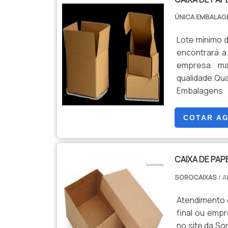
ÚNICA EMBALA
Lote mínimo 
encontrará a
empresa ma
qualidade.Qu
Embalagens
necessidad
PAPELÃO MIC
COTAR A
CAIXA DE PA
SOROCAIXAS
/ 
Atendimento e
final ou emp
no site da S