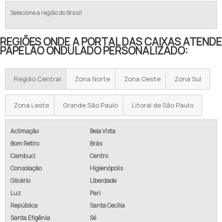
Selecione a região do Brasil
REGIÕES ONDE A PORTAL DAS CAIXAS ATENDE
PAPELÃO ONDULADO PERSONALIZADO:
Região Central
Zona Norte
Zona Oeste
Zona Sul
Zona Leste
Grande São Paulo
Litoral de São Paulo
Aclimação
Bela Vista
Bom Retiro
Brás
Cambuci
Centro
Consolação
Higienópolis
Glicério
Liberdade
Luz
Pari
República
Santa Cecília
Santa Efigênia
Sé