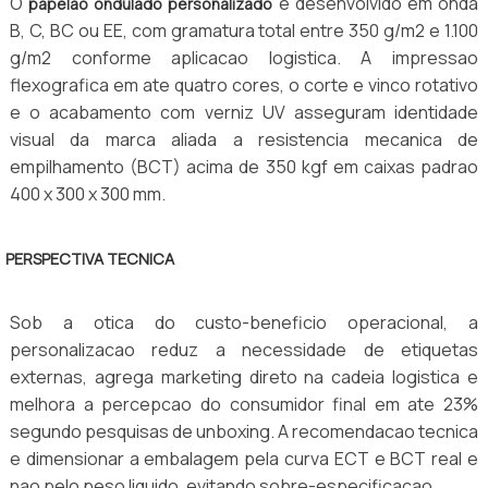
O
e desenvolvido em onda
papelao ondulado personalizado
B, C, BC ou EE, com gramatura total entre 350 g/m2 e 1.100
g/m2 conforme aplicacao logistica. A impressao
flexografica em ate quatro cores, o corte e vinco rotativo
e o acabamento com verniz UV asseguram identidade
visual da marca aliada a resistencia mecanica de
empilhamento (BCT) acima de 350 kgf em caixas padrao
400 x 300 x 300 mm.
PERSPECTIVA TECNICA
Sob a otica do custo-beneficio operacional, a
personalizacao reduz a necessidade de etiquetas
externas, agrega marketing direto na cadeia logistica e
melhora a percepcao do consumidor final em ate 23%
segundo pesquisas de unboxing. A recomendacao tecnica
e dimensionar a embalagem pela curva ECT e BCT real e
nao pelo peso liquido, evitando sobre-especificacao.