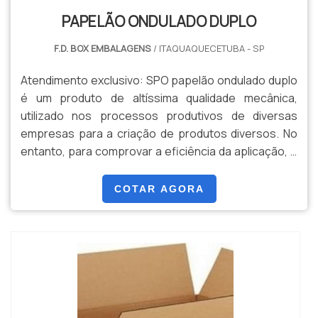
PAPELÃO ONDULADO DUPLO
F.D. BOX EMBALAGENS
/ ITAQUAQUECETUBA - SP
Atendimento exclusivo: SPO papelão ondulado duplo
é um produto de altíssima qualidade mecânica,
utilizado nos processos produtivos de diversas
empresas para a criação de produtos diversos. No
entanto, para comprovar a eficiência da aplicação, é
essencial que a aquisição seja feita em excelentes
fornecedoras. AS PRINCIPAIS CARACTERÍSTICAS DO
COTAR AGORA
PRODUTOPodendo ser virgem ou reciclado, sendo o
segundo o mais solicitado por empresas que têm
to...