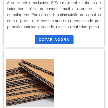
Atendimento exclusivo: SPNormalmente, fábricas e
indústrias têm demandas muito grandes de
embalagens. Para garantir a diminuição dos gastos
com o produto, é comum que seja pesquisado por
papelão ondulado atacado, uma das matérias-primas
mais populares do mercado e que apresenta ótima
relação custo-benefício.AS PRINCIPAIS
COTAR AGORA
INFORMAÇÕES DO PRODUTOCompletamente
biodegradável, o papelão do tipo ondulado promove
mais assertividade no momento d...