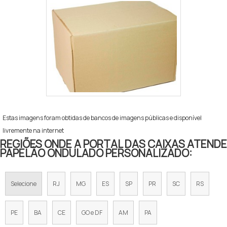
Estas imagens foram obtidas de bancos de imagens públicas e disponível
livremente na internet
REGIÕES ONDE A PORTAL DAS CAIXAS ATENDE
PAPELÃO ONDULADO PERSONALIZADO:
Selecione
RJ
MG
ES
SP
PR
SC
RS
PE
BA
CE
GO e DF
AM
PA