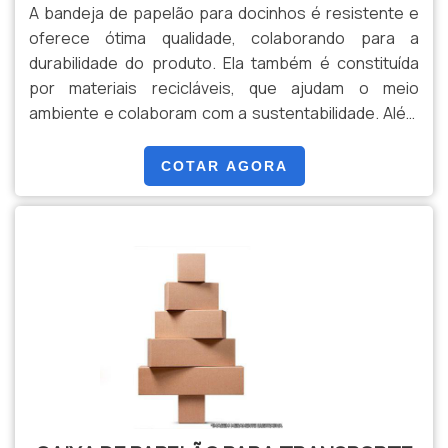
A bandeja de papelão para docinhos é resistente e
oferece ótima qualidade, colaborando para a
durabilidade do produto. Ela também é constituída
por materiais recicláveis, que ajudam o meio
ambiente e colaboram com a sustentabilidade. Além
do mais, elas podem ser utilizadas para a
organização dos doces, de forma que o cliente
COTAR AGORA
consiga separar por categoria ou tamanho. Por isso,
as bandejas são uma excelente opção.O PRODUTO
PODE CONTER DIVERSOS TAMANHOSAs bandejas
podem conter diversos tamanhos, fo.