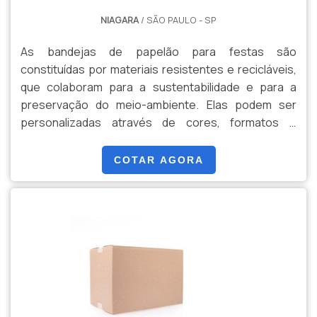
NIAGARA
/ SÃO PAULO - SP
As bandejas de papelão para festas são
constituídas por materiais resistentes e recicláveis,
que colaboram para a sustentabilidade e para a
preservação do meio-ambiente. Elas podem ser
personalizadas através de cores, formatos e
tamanhos que serão escolhidos pelo cliente. Além do
mais, a bandeja é muito importante para a decoração
COTAR AGORA
de festas e também para o transportes de doces,
salgados e bolos. Por isso, pode ser facilmente
transportada, principalmente por conta de sua
leveza.O PRODUTO OFERECE .