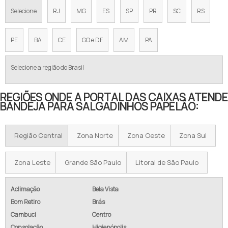
Selecione
RJ
MG
ES
SP
PR
SC
RS
PE
BA
CE
GO e DF
AM
PA
Selecione a região do Brasil
REGIÕES ONDE A PORTAL DAS CAIXAS ATENDE
BANDEJA PARA SALGADINHOS PAPELÃO:
Região Central
Zona Norte
Zona Oeste
Zona Sul
Zona Leste
Grande São Paulo
Litoral de São Paulo
Aclimação
Bela Vista
Bom Retiro
Brás
Cambuci
Centro
Consolação
Higienópolis