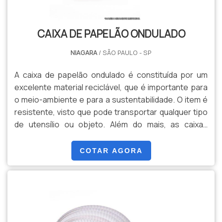
CAIXA DE PAPELÃO ONDULADO
NIAGARA
/ SÃO PAULO - SP
A caixa de papelão ondulado é constituída por um
excelente material reciclável, que é importante para
o meio-ambiente e para a sustentabilidade. O item é
resistente, visto que pode transportar qualquer tipo
de utensílio ou objeto. Além do mais, as caixas
podem conter diversos tamanhos, que podem ser
personalizados e escolhidos pelo cliente. Ela é
COTAR AGORA
excelente para a condução e armazenagem de
produtos, realizando uma ótima função.O PRODUTO
É UMA GARANTIA DE ALTA PRATICIDADEAs caixas são
solicitadas .