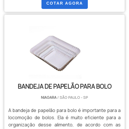
utensílios muito utilizados para a organização de
COTAR AGORA
bolos, salgados e doces e, dessa forma, se tornam
práticas e importantes.O PRODUTO GARANTE
LEVEZA E PRATICIDADEAs bandejas podem ser
facilmente transportadas a.
BANDEJA DE PAPELÃO PARA BOLO
NIAGARA
/ SÃO PAULO - SP
A bandeja de papelão para bolo é importante para a
locomoção de bolos. Ela é muito eficiente para a
organização desse alimento, de acordo com as