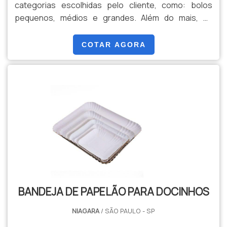
categorias escolhidas pelo cliente, como: bolos
pequenos, médios e grandes. Além do mais, as
bandejas são feitas de materiais recicláveis, que são
importantes para o meio ambiente e para a
COTAR AGORA
sustentabilidade. Elas ainda são resistentes e
duradouras, realizando um excelente papel.O
PRODUTO PODE SER PERSONALIZADO EM VÁRIOS
FORMATOSAs bandejas podem ser pers.
BANDEJA DE PAPELÃO PARA DOCINHOS
NIAGARA
/ SÃO PAULO - SP