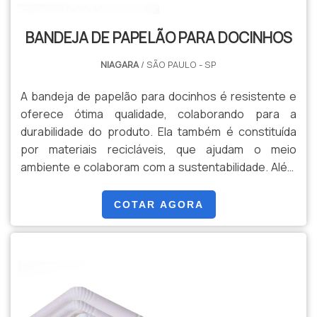
BANDEJA DE PAPELÃO PARA DOCINHOS
NIAGARA
/ SÃO PAULO - SP
A bandeja de papelão para docinhos é resistente e
oferece ótima qualidade, colaborando para a
durabilidade do produto. Ela também é constituída
por materiais recicláveis, que ajudam o meio
ambiente e colaboram com a sustentabilidade. Além
do mais, elas podem ser utilizadas para a
organização dos doces, de forma que o cliente
COTAR AGORA
consiga separar por categoria ou tamanho. Por isso,
as bandejas são uma excelente opção.O PRODUTO
PODE CONTER DIV...