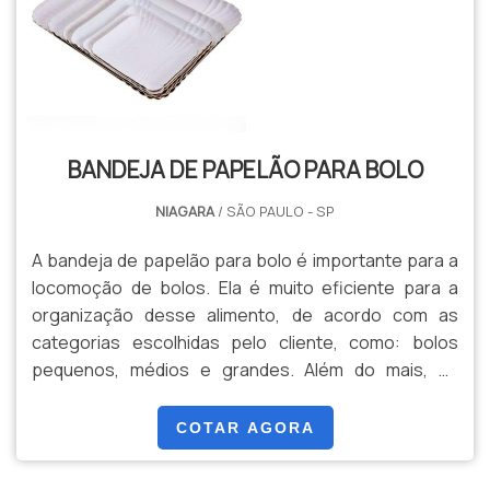
BANDEJA DE PAPELÃO PARA BOLO
NIAGARA
/ SÃO PAULO - SP
A bandeja de papelão para bolo é importante para a
locomoção de bolos. Ela é muito eficiente para a
organização desse alimento, de acordo com as
categorias escolhidas pelo cliente, como: bolos
pequenos, médios e grandes. Além do mais, as
bandejas são feitas de materiais recicláveis, que são
importantes para o meio ambiente e para a
COTAR AGORA
sustentabilidade. Elas ainda são resistentes e
duradouras, realizando um excelente papel.O