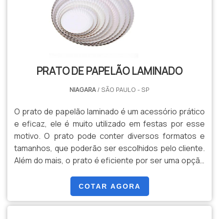
PRATO DE PAPELÃO LAMINADO
NIAGARA
/ SÃO PAULO - SP
O prato de papelão laminado é um acessório prático
e eficaz, ele é muito utilizado em festas por esse
motivo. O prato pode conter diversos formatos e
tamanhos, que poderão ser escolhidos pelo cliente.
Além do mais, o prato é eficiente por ser uma opção
descartável, após utilização. Ele é constituído por
matérias-primas recicláveis, que são muito
COTAR AGORA
importantes para o meio ambiente e para a
sustentabilidade.O PRODUTO GARANTE LEVEZA E