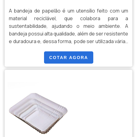
A bandeja de papelão é um utensílio feito com um
material reciclável, que colabora para a
sustentabilidade, ajudando o meio ambiente. A
bandeja possui alta qualidade, além de ser resistente
e duradoura e, dessa forma, pode ser utilizada várias
vezes pelo cliente. Além do mais, a bandeja pode ser
personalizada através de diferentes tamanhos,
COTAR AGORA
formatos e cores, que podem ser escolhidos pelo
cliente, de acordo com sua preferência.O PRODUTO
...