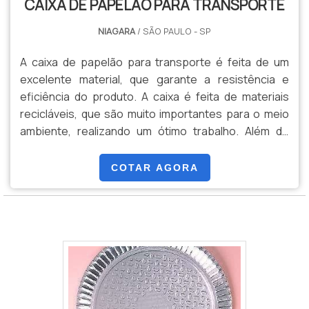
CAIXA DE PAPELÃO PARA TRANSPORTE
NIAGARA
/ SÃO PAULO - SP
A caixa de papelão para transporte é feita de um
excelente material, que garante a resistência e
eficiência do produto. A caixa é feita de materiais
recicláveis, que são muito importantes para o meio
ambiente, realizando um ótimo trabalho. Além do
mais, a caixa pode ser facilmente transportada,
principalmente por conta de sua leveza.O PRODUTO
COTAR AGORA
APRESENTA POSSIBILIDADE DE PERSONALIZAÇÃOAs
caixas podem ser personalizadas de acordo com o
Bandeja para salgadinhos papelão
tamanho e cor, que poderão ser escolhidos pelo
cliente. Aliás, .