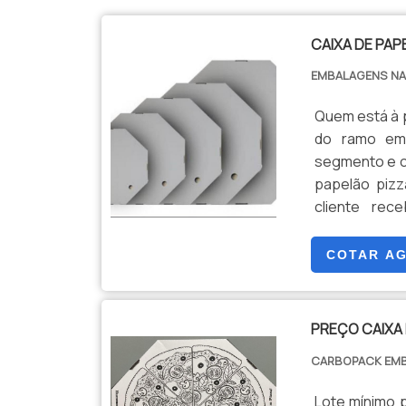
CAIXA DE PAP
EMBALAGENS N
Quem está à 
do ramo emp
segmento e c
papelão pizz
cliente rec
alimentícia
Nascente obj
COTAR A
escritório de
de última ger
com excelen
PREÇO CAIXA 
empresa dem
CARBOPACK EM
atuação. A E
eficazes par
Lote mínimo p