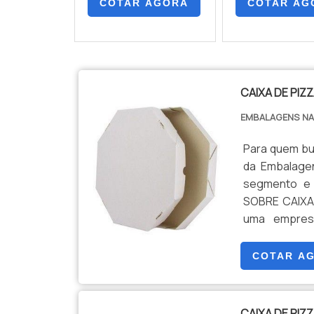
COTAR AGORA
COTAR AG
CAIXA DE PIZ
EMBALAGENS N
Para quem bu
da Embalage
segmento e 
SOBRE CAIXA 
uma empresa
Nascente. A e
destacável, ga
COTAR A
CAIXA DE PIZ