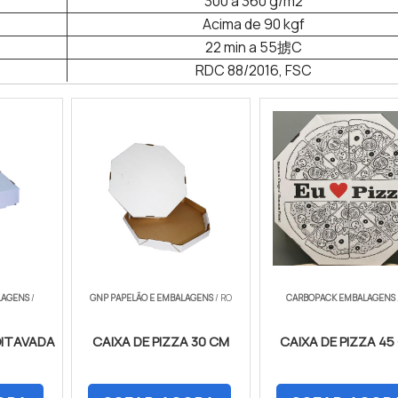
300 a 360 g/m2
Acima de 90 kgf
22 min a 55掳C
RDC 88/2016, FSC
LAGENS
/
GNP PAPELÃO E EMBALAGENS
/ RO
CARBOPACK EMBALAGENS
OITAVADA
CAIXA DE PIZZA 30 CM
CAIXA DE PIZZA 45