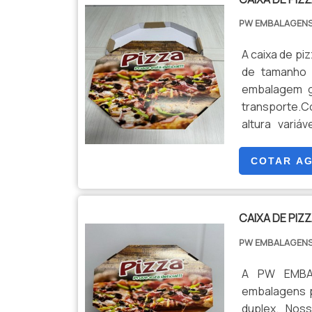
PW EMBALAGEN
A caixa de pi
de tamanho 
embalagem g
transporte.
altura variá
proteção efic
funcional, co
COTAR A
PW Embalag
oferecendo 
ampla varied
CAIXA DE PIZ
de Natal e a
PW EMBALAGEN
cada cliente
materiais ut
A PW EMBAL
durabilidade
embalagens p
personalizado
duplex. Nos