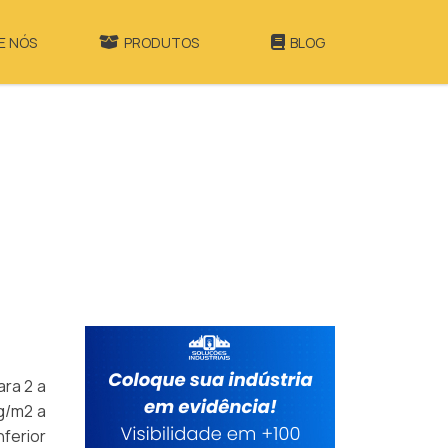
E NÓS
PRODUTOS
BLOG
ara 2 a
g/m2 a
ferior