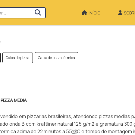
INÍCIO
SOBR
m
Caixa de pizza
Caixa de pizza térmica
 PIZZA MEDIA
 vendido em pizzarias brasileiras, atendendo pizzas medias p
ado onda B com kraftliner natural 125 g/m2 e gramatura 300 
 termica acima de 22 minutos a 55掳C e tempo de montagem in