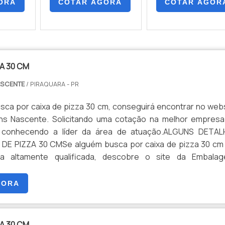
ORA
COTAR AGORA
COTAR AGOR
ZA 30 CM
ASCENTE
/ PIRAQUARA - PR
sca por caixa de pizza 30 cm, conseguirá encontrar no web
ns Nascente. Solicitando uma cotação na melhor empresa
conhecendo a líder da área de atuação.ALGUNS DETAL
DE PIZZA 30 CMSe alguém busca por caixa de pizza 30 cm
 altamente qualificada, descobre o site da Embalag
mpresa trabalha com caixa para pizza de metro e caixa de p
ran...
GORA
ZA 30 CM