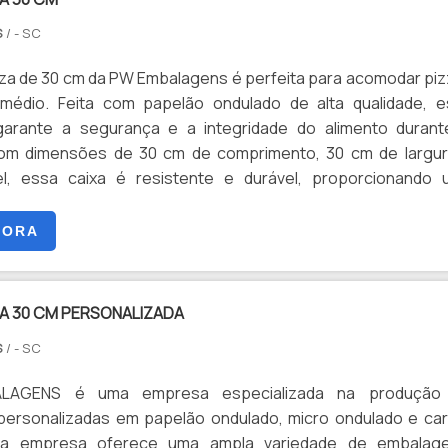
S
/ - SC
zza de 30 cm da PW Embalagens é perfeita para acomodar pi
médio. Feita com papelão ondulado de alta qualidade, e
arante a segurança e a integridade do alimento durant
Com dimensões de 30 cm de comprimento, 30 cm de largur
vel, essa caixa é resistente e durável, proporcionando
iente para a pizza. Além disso, ela possui um design práti
m abas que facilitam o fechamento e a abertura da embalag
GORA
ens é uma empresa renomada no mercado de embalage
soluções personalizadas para diversos segmentos. Com 
ade de produtos, como embalagens para pizza, lanches, ce
ZA 30 CM PERSONALIZADA
rquivo morto, a empresa atende às necessidades específica
S
/ - SC
.Além disso, a PW Embalagens se destaca pela qualidade
ilizados em suas embalagens, garantindo a resistência 
AGENS é uma empresa especializada na produção
 necessárias para proteger os produtos. Com um atendim
ersonalizadas em papelão ondulado, micro ondulado e ca
 e entrega rápida, a empresa se tornou referência no seto
sa empresa oferece uma ampla variedade de embalage