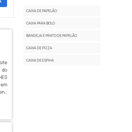
A
CAIXA DE PIZZA 45 CM
CAIXA DE PAPELÃO
CAIXA DE PIZZA 50 CM
CAIXA PARA BOLO
CAIXA DE PIZZA 20 CM
BANDEJA E PRATO DE PAPELÃO
CAIXA DE PIZZA GIGANTE
CAIXA DE PIZZA
CAIXA DE PIZZA HEXAGONAL
CAIXA DE ESFIHA
site
CAIXA DE PIZZA MOLDE
 do
HES
CAIXA DE PIZZA REDONDA PREÇO
 em
CAIXA DE PIZZA UNIDADE
ens
izza
CAIXA DE PIZZA PARA REVENDA
PAPELÃO ONDULADO PARA CAIXA DE PIZZA
CAIXA DE PIZZA PERSONALIZADA