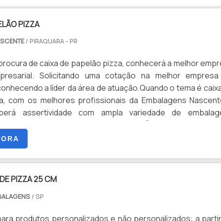
ELÃO PIZZA
ASCENTE
/ PIRAQUARA - PR
procura de caixa de papelão pizza, conhecerá a melhor emp
resarial. Solicitando uma cotação na melhor empresa
onhecendo a líder da área de atuação.Quando o tema é caix
a, com os melhores profissionais da Embalagens Nascent
eberá assertividade com ampla variedade de embalag
s.MAIS DETALHES SOBRE CAIXA DE PAPELÃO PIZZAA Embalag
etiva sua energia em oferecer aos parceiros uma estrutura
GORA
 alta qualidade onde são realizadas as atividades e equipame
ação, tudo para se certificar que se tenha caixa de papelão p
te custo-benefício.Há muitas maneiras eficientes de 
DE PIZZA 25 CM
onstrar competência, excelência e destaque em sua área
BALAGENS
/ SP
mbalagens Nascente se mostra referência por ter: Soluç
a embalagens alimentícias; Embalagens fabricadas a parti
ara produtos personalizados e não personalizados: a parti