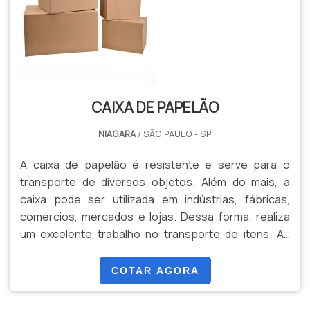
CAIXA DE PAPELÃO
NIAGARA
/ SÃO PAULO - SP
A caixa de papelão é resistente e serve para o
transporte de diversos objetos. Além do mais, a
caixa pode ser utilizada em indústrias, fábricas,
comércios, mercados e lojas. Dessa forma, realiza
um excelente trabalho no transporte de itens. As
caixas podem conter diversos tamanhos, que podem
ser escolhidos pelo cliente, de acordo com cada
COTAR AGORA
demanda apresentada.A CAIXA GARANTE A
VALORIZAÇÃO DE DIVERSOS COMÉRCIOSO material é