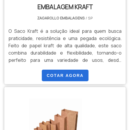
com a sustentabilidade, ou para quem aprecia um
EMBALAGEM KRAFT
toque de charme natural em suas embalagens.
ZAGAROLLO EMBALAGENS
/ SP
O Saco Kraft é a solução ideal para quem busca
praticidade, resistência e uma pegada ecológica.
Feito de papel kraft de alta qualidade, este saco
combina durabilidade e flexibilidade, tornando-o
perfeito para uma variedade de usos, desde
embalagens de presentes e compras até o
transporte de produtos variados. Seu design simples
COTAR AGORA
e elegante é complementado pela cor marrom
natural do papel, que confere um toque rústico e
sofisticado ao mesmo tempo. Além disso, o saco
kraft é biodegradável e reciclável, o que contribui
para a redução de impacto ambiental e promove uma
escolha mais sustentável. Disponível em vários
tamanhos e com diferentes opções de alças – seja