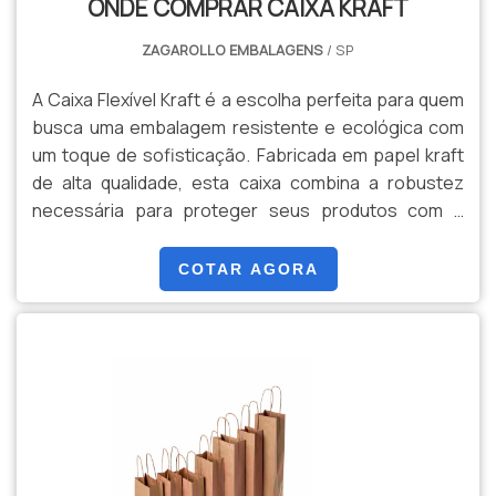
ONDE COMPRAR CAIXA KRAFT
Kraft é uma solução versátil que une praticidade e
consciência ecológica, tornando-se uma escolha
ZAGAROLLO EMBALAGENS
/ SP
inteligente para empresas e consumidores
conscientes.
A Caixa Flexível Kraft é a escolha perfeita para quem
busca uma embalagem resistente e ecológica com
um toque de sofisticação. Fabricada em papel kraft
de alta qualidade, esta caixa combina a robustez
necessária para proteger seus produtos com a
flexibilidade que permite ajustes conforme a
necessidade. Com um design funcional e prático, a
COTAR AGORA
Caixa Flexível Kraft é ideal para uma ampla gama de
usos, desde embalagens de alimentos e produtos de
beleza até itens de varejo e presentes especiais.
Seu acabamento em papel kraft proporciona um
aspecto natural e elegante, enquanto sua estrutura
flexível se adapta perfeitamente ao conteúdo,
garantindo segurança e proteção. A caixa é
totalmente reciclável e biodegradável, alinhando-se