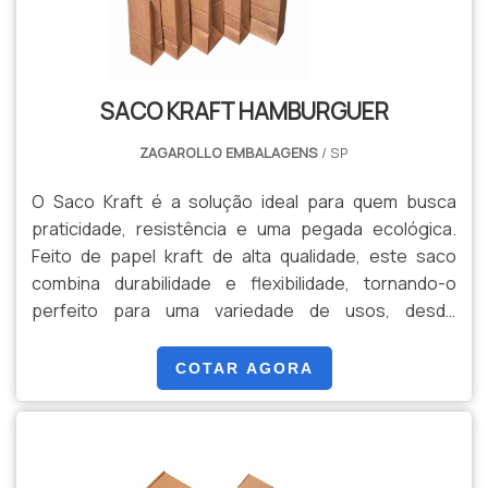
de papel ou corda – o Saco Kraft atende às suas
necessidades com eficiência e estilo. Ideal para
empresas que desejam reforçar seu compromisso
com a sustentabilidade, ou para quem aprecia um
SACO KRAFT HAMBURGUER
toque de charme natural em suas embalagens.
ZAGAROLLO EMBALAGENS
/ SP
O Saco Kraft é a solução ideal para quem busca
praticidade, resistência e uma pegada ecológica.
Feito de papel kraft de alta qualidade, este saco
combina durabilidade e flexibilidade, tornando-o
perfeito para uma variedade de usos, desde
embalagens de presentes e compras até o
transporte de produtos variados. Seu design simples
COTAR AGORA
e elegante é complementado pela cor marrom
natural do papel, que confere um toque rústico e
sofisticado ao mesmo tempo. Além disso, o saco
kraft é biodegradável e reciclável, o que contribui