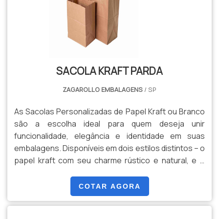
escolha mais sustentável. Disponível em vários
tamanhos e com diferentes opções de alças – seja
de papel ou corda – o Saco Kraft atende às suas
necessidades com eficiência e estilo. Ideal para
empresas que desejam reforçar seu compromisso
com a sustentabilidade, ou para quem aprecia um
SACOLA KRAFT PARDA
toque de charme natural em suas embalagens.
ZAGAROLLO EMBALAGENS
/ SP
As Sacolas Personalizadas de Papel Kraft ou Branco
são a escolha ideal para quem deseja unir
funcionalidade, elegância e identidade em suas
embalagens. Disponíveis em dois estilos distintos – o
papel kraft com seu charme rústico e natural, e o
papel branco com uma aparência limpa e sofisticada
– essas sacolas oferecem versatilidade para
COTAR AGORA
atender a diversas necessidades e preferências.
Características: Personalização Total: Adapte a