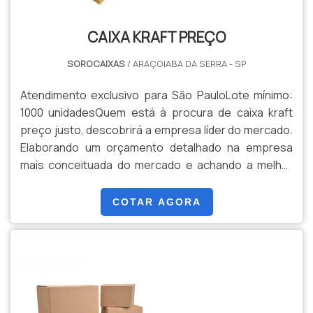
CAIXA KRAFT PREÇO
SOROCAIXAS
/ ARAÇOIABA DA SERRA - SP
Atendimento exclusivo para São PauloLote mínimo:
1000 unidadesQuem está à procura de caixa kraft
preço justo, descobrirá a empresa líder do mercado.
Elaborando um orçamento detalhado na empresa
mais conceituada do mercado e achando a melhor
referência em qualidade.Quando o interesse é por
caixa kraft preço acessível, com os profissionais da
COTAR AGORA
Sorocaixas o cliente poderá contar precisão com
pagamento acessível.CAIXA KRAFT PREÇO JUSTO E
ACE...