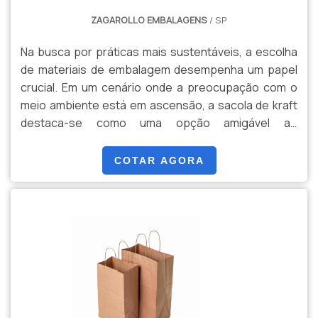
ZAGAROLLO EMBALAGENS
/ SP
Na busca por práticas mais sustentáveis, a escolha
de materiais de embalagem desempenha um papel
crucial. Em um cenário onde a preocupação com o
meio ambiente está em ascensão, a sacola de kraft
destaca-se como uma opção amigável ao
ecossistema. Feita a partir de papel kraft resistente,
a sacola de kraft é uma escolha eco-friendly para
COTAR AGORA
embalagens. Caracterizada por sua durabilidade e
versatilidade, essa opção sustentável ganha cada
vez mais espaço no mercado. Ao optar por uma
sacola de kraft, contribuímos significativamente para
a preservação do meio ambiente. A produção desse
material demanda menos recursos naturais e resulta
em uma pegada de carbono reduzida, quando
comparada a alternativas convencionais. Versátil por