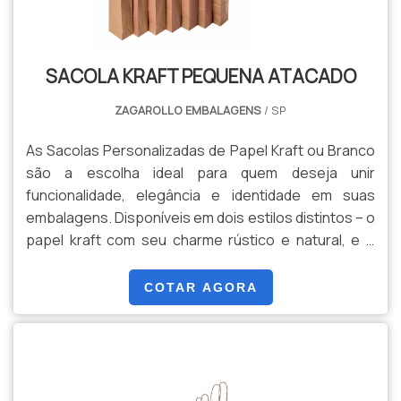
com práticas sustentáveis e contribuindo para a
redução do impacto ambiental. Disponível em
diferentes tamanhos e formatos, a Caixa Flexível
SACOLA KRAFT PEQUENA ATACADO
Kraft é uma solução versátil que une praticidade e
consciência ecológica, tornando-se uma escolha
ZAGAROLLO EMBALAGENS
/ SP
inteligente para empresas e consumidores
conscientes.
As Sacolas Personalizadas de Papel Kraft ou Branco
são a escolha ideal para quem deseja unir
funcionalidade, elegância e identidade em suas
embalagens. Disponíveis em dois estilos distintos – o
papel kraft com seu charme rústico e natural, e o
papel branco com uma aparência limpa e sofisticada
– essas sacolas oferecem versatilidade para
COTAR AGORA
atender a diversas necessidades e preferências.
Características: Personalização Total: Adapte a
sacola ao seu estilo ou marca com impressões
personalizadas. Seja com logotipos, mensagens
especiais ou designs criativos, suas sacolas se