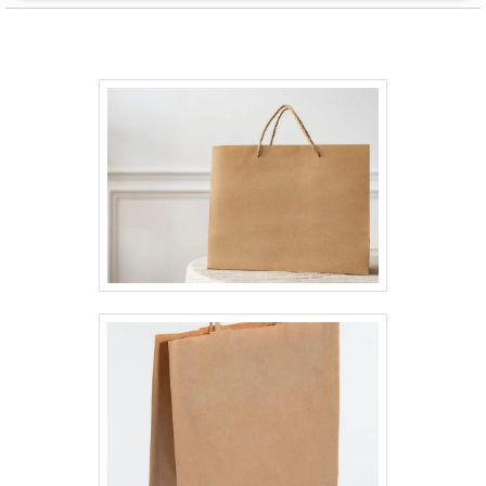
usos, desde embalagens de alimentos e produtos de
caixa kraft tampa transparente
beleza até itens de varejo e presentes especiais.
Seu acabamento em papel kraft proporciona um
aspecto natural e elegante, enquanto sua estrutura
flexível se adapta perfeitamente ao conteúdo,
garantindo segurança e proteção. A caixa é
totalmente reciclável e biodegradável, alinhando-se
com práticas sustentáveis e contribuindo para a
redução do impacto ambiental. Disponível em
diferentes tamanhos e formatos, a Caixa Flexível
Kraft é uma solução versátil que une praticidade e
consciência ecológica, tornando-se uma escolha
inteligente para empresas e consumidores
conscientes.