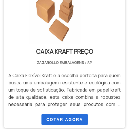
para a redução de impacto ambiental e promove uma
escolha mais sustentável. Disponível em vários
tamanhos e com diferentes opções de alças – seja
de papel ou corda – o Saco Kraft atende às suas
necessidades com eficiência e estilo. Ideal para
empresas que desejam reforçar seu compromisso
com a sustentabilidade, ou para quem aprecia um
CAIXA KRAFT PREÇO
toque de charme natural em suas embalagens.
ZAGAROLLO EMBALAGENS
/ SP
A Caixa Flexível Kraft é a escolha perfeita para quem
busca uma embalagem resistente e ecológica com
um toque de sofisticação. Fabricada em papel kraft
de alta qualidade, esta caixa combina a robustez
necessária para proteger seus produtos com a
flexibilidade que permite ajustes conforme a
necessidade. Com um design funcional e prático, a
COTAR AGORA
Caixa Flexível Kraft é ideal para uma ampla gama de