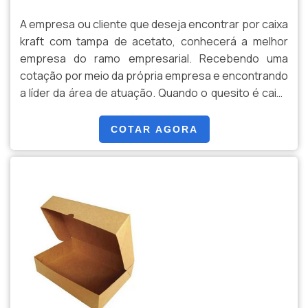
A empresa ou cliente que deseja encontrar por caixa
kraft com tampa de acetato, conhecerá a melhor
empresa do ramo empresarial. Recebendo uma
cotação por meio da própria empresa e encontrando
a líder da área de atuação. Quando o quesito é caixa
kraft com tampa de acetato, com a Clear
Embalagens irá encontrar proteção com pagamento
COTAR AGORA
acessível.MAIS INFORMAÇÕES SOBRE CAIXA KRAFT
COM TAMPA DE ACETATOA Clear Embalagens
objetiva seus refor...