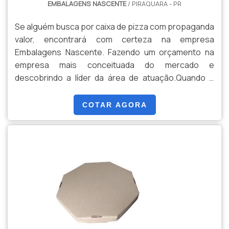
EMBALAGENS NASCENTE
/ PIRAQUARA - PR
Se alguém busca por caixa de pizza com propaganda
valor, encontrará com certeza na empresa
Embalagens Nascente. Fazendo um orçamento na
empresa mais conceituada do mercado e
descobrindo a líder da área de atuação.Quando o
tema é caixa de pizza com propaganda valor, com a
Embalagens Nascente o cliente poderá contar
COTAR AGORA
precisão com ampla variedade de embalagens
alimentícias.MAIS SOBRE CAIXA DE PIZZA COM
PROPAGANDA VALORA Embalagens Nascente foca
seus recursos em oferecer uma estrutura com
escritório de alta qualidade onde são realizadas as
atividades e estrutura suficiente para atender todas
as demandas, tudo para oferecer caixa de pizza com
propaganda valor com precisão.Há muitas maneiras
eficientes de uma empresa demonstrar