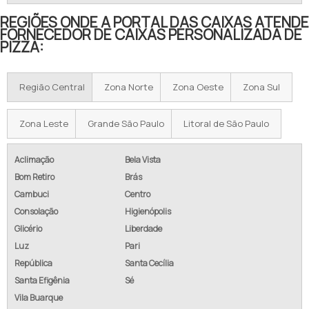
REGIÕES ONDE A PORTAL DAS CAIXAS ATENDE
FORNECEDOR DE CAIXAS PERSONALIZADA DE
PIZZA:
Região Central
Zona Norte
Zona Oeste
Zona Sul
Zona Leste
Grande São Paulo
Litoral de São Paulo
Aclimação
Bela Vista
Bom Retiro
Brás
Cambuci
Centro
Consolação
Higienópolis
Glicério
Liberdade
Luz
Pari
República
Santa Cecília
Santa Efigênia
Sé
Vila Buarque