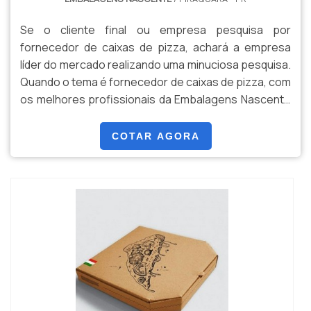
Se o cliente final ou empresa pesquisa por
fornecedor de caixas de pizza, achará a empresa
líder do mercado realizando uma minuciosa pesquisa.
Quando o tema é fornecedor de caixas de pizza, com
os melhores profissionais da Embalagens Nascente
o cliente poderá encontrar excelente custo-
benefício com ampla variedade de embalagens
COTAR AGORA
alimentícias.INFORMAÇÕES SOBRE FORNECEDOR DE
CAIXAS DE PIZZAA Embalagens Nascente objetiva
sua energia em ...