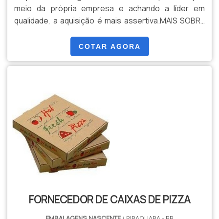
meio da própria empresa e achando a líder em
qualidade, a aquisição é mais assertiva.MAIS SOBRE
FORNECEDOR DE CAIXAS PERSONALIZADA DE
PIZZASe alguém procurar por um fornecedor de
COTAR AGORA
caixas personalizada de pizza inovadora, consegue
encontrar o site da Embalagens Nascente. Com
grande expressão de m...
FORNECEDOR DE CAIXAS DE PIZZA
EMBALAGENS NASCENTE
/ PIRAQUARA - PR