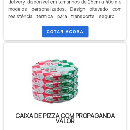
delivery, disponível em tamanhos de 25cm a 40cm e
modelos personalizados. Design oitavado com
resistência térmica para transporte seguro e
conservação da pizza. Produzida com materiais
sustentáveis e personalizável com logotipos desde
COTAR AGORA
2015.
CAIXA DE PIZZA COM PROPAGANDA
VALOR