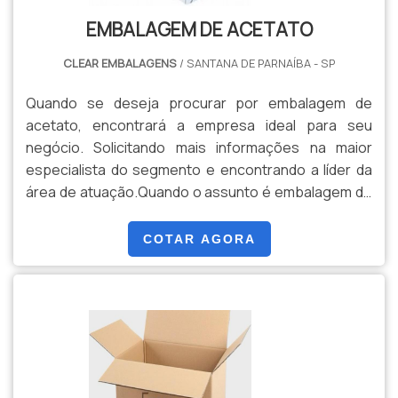
atividades e laboratório próprio para controle de
EMBALAGEM DE ACETATO
qualidade.Tudo isso, somado a uma equipe
multidisciplinar de consultores associados e equipe
CLEAR EMBALAGENS
/ SANTANA DE PARNAÍBA - SP
de alta qualidade, comprova sua essência de trazer o
melhor para todos os clientes....
Quando se deseja procurar por embalagem de
acetato, encontrará a empresa ideal para seu
negócio. Solicitando mais informações na maior
especialista do segmento e encontrando a líder da
área de atuação.Quando o assunto é embalagem de
acetato, com os colaboradores da Clear
Embalagens irá encontrar proteção com efetividade
COTAR AGORA
e consistência na comunicação dos clientes.MAIS
DETALHES SOBRE EMBALAGEM DE ACETATOA Clear
Embalagens objetiva seus recursos em oferecer
aos parceiros uma estrutura com escritório de alta
qualidade onde são realizadas as atividades e
biblioteca técnica de apoio, tudo para garantir
embalagem de acetato com precisão.Há muitas