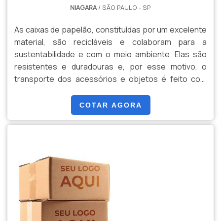
NIAGARA
/ SÃO PAULO - SP
As caixas de papelão, constituídas por um excelente
material, são recicláveis e colaboram para a
sustentabilidade e com o meio ambiente. Elas são
resistentes e duradouras e, por esse motivo, o
transporte dos acessórios e objetos é feito com
segurança. Além do mais, as caixas podem ser
pequenas, médias ou grandes (o tamanho será
COTAR AGORA
escolhido pelo cliente, de acordo com a sua
preferência). As cores, modelos e formatos da caixa
também podem s...