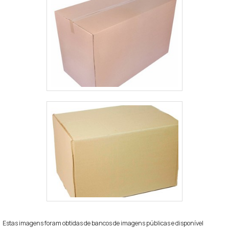
formada por colaboradores proativos que esperam
seu contato para melhor atender.A MELHOR
EMPRESA NO SEGMENTONa Giacometti Embalagens
é possível encontrar a solução para quem busca
embalagens de papelão. É possível encontrar itens
variados com tecnologia de ponta, como
embalagens para delivery e caixas de mudança com
ótima qualidade e proteção.Apresentando produtos
de alto padrão, a empresa conta com profissionais
especializados e instalações modernas e em bom
estado, conquistando então a confiança de todos. A
Giacometti Embalagens é uma empresa que tem sido
apontada de forma positiva no mercado pela
seriedade e qualidade, que garantem a melhor
experiência de todos os clientes..
Estas imagens foram obtidas de bancos de imagens públicas e disponível