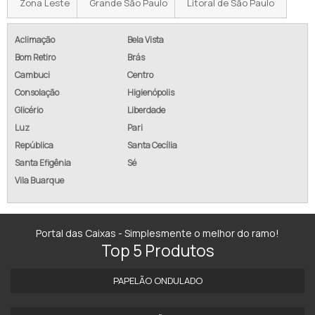
Zona Leste
Grande São Paulo
Litoral de São Paulo
Aclimação
Bela Vista
Bom Retiro
Brás
Cambuci
Centro
Consolação
Higienópolis
Glicério
Liberdade
Luz
Pari
República
Santa Cecília
Santa Efigênia
Sé
Vila Buarque
Portal das Caixas - Simplesmente o melhor do ramo!
Top 5 Produtos
PAPELÃO ONDULADO