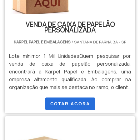
VENDA DE CAIXA DE PAPELÃO
PERSONALIZADA
KARPEL PAPEL E EMBALAGENS
/ SANTANA DE PARNAÍBA - SP
Lote mínimo: 1 Mil UnidadesQuem pesquisar por
venda de caixa de papelão personalizada,
encontrará a Karpel Papel e Embalagens, uma
empresa altamente qualificada. Ao comprar na
organização que mais se destaca no ramo, o cliente
receberá um atendimento de excelência e terá a
garantia de adquirir produtos que solucionem
COTAR AGORA
qualquer demanda.Quando o tema é venda de caixa
de papelão personalizada, com os melhores
profissionais da Karpel Papel e Embalagens o cliente
encontrará excelente custo-benefício e produtos