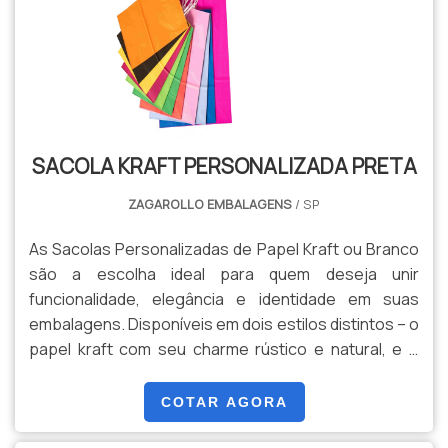
escolha mais sustentável. Disponível em vários
tamanhos e com diferentes opções de alças – seja
de papel ou corda – o Saco Kraft atende às suas
necessidades com eficiência e estilo. Ideal para
empresas que desejam reforçar seu compromisso
com a sustentabilidade, ou para quem aprecia um
SACOLA KRAFT PERSONALIZADA PRETA
toque de charme natural em suas embalagens.
ZAGAROLLO EMBALAGENS
/ SP
As Sacolas Personalizadas de Papel Kraft ou Branco
são a escolha ideal para quem deseja unir
funcionalidade, elegância e identidade em suas
embalagens. Disponíveis em dois estilos distintos – o
papel kraft com seu charme rústico e natural, e o
papel branco com uma aparência limpa e sofisticada
– essas sacolas oferecem versatilidade para
COTAR AGORA
atender a diversas necessidades e preferências.