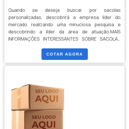
Quando se deseja buscar por sacolas
personalizadas, descobrirá a empresa líder do
mercado realizando uma minuciosa pesquisa e
descobrindo a líder da área de atuação.MAIS
INFORMAÇÕES INTERESSANTES SOBRE SACOLAS
PERSONALIZADASSe alguém pesquisar sacolas
personalizadas em uma empresa inovadora, vai até o
COTAR AGORA
site da Clear Embalagens. A empresa trabalha com
embalagem expositora e caixa para delivery,
oferecendo sempre a melhor opção para o ...