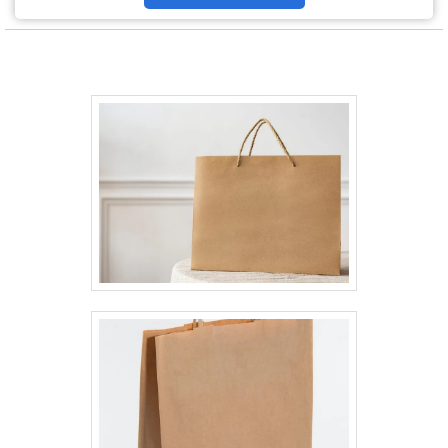
Caixa Flexível Kraft é ideal para uma ampla gama de
usos, desde embalagens de alimentos e produtos de
saco sos kraft fábrica
beleza até itens de varejo e presentes especiais.
Seu acabamento em papel kraft proporciona um
aspecto natural e elegante, enquanto sua estrutura
flexível se adapta perfeitamente ao conteúdo,
garantindo segurança e proteção. A caixa é
totalmente reciclável e biodegradável, alinhando-se
com práticas sustentáveis e contribuindo para a
redução do impacto ambiental. Disponível em
diferentes tamanhos e formatos, a Caixa Flexível
Kraft é uma solução versátil que une praticidade e
consciência ecológica, tornando-se uma escolha
inteligente para empresas e consumidores
conscientes.