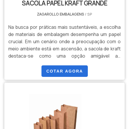
SACOLA PAPEL KRAFT GRANDE
Kraft é uma solução versátil que une praticidade e
consciência ecológica, tornando-se uma escolha
ZAGAROLLO EMBALAGENS
/ SP
inteligente para empresas e consumidores
conscientes.
Na busca por práticas mais sustentáveis, a escolha
de materiais de embalagem desempenha um papel
crucial. Em um cenário onde a preocupação com o
meio ambiente está em ascensão, a sacola de kraft
destaca-se como uma opção amigável ao
ecossistema. Feita a partir de papel kraft resistente,
a sacola de kraft é uma escolha eco-friendly para
COTAR AGORA
embalagens. Caracterizada por sua durabilidade e
versatilidade, essa opção sustentável ganha cada
vez mais espaço no mercado. Ao optar por uma
sacola de kraft, contribuímos significativamente para
a preservação do meio ambiente. A produção desse
material demanda menos recursos naturais e resulta
em uma pegada de carbono reduzida, quando
comparada a alternativas convencionais. Versátil por