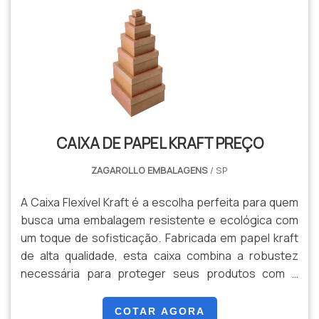
kraft é biodegradável e reciclável, o que contribui
para a redução de impacto ambiental e promove uma
escolha mais sustentável. Disponível em vários
tamanhos e com diferentes opções de alças – seja
de papel ou corda – o Saco Kraft atende às suas
necessidades com eficiência e estilo. Ideal para
empresas que desejam reforçar seu compromisso
com a sustentabilidade, ou para quem aprecia um
CAIXA DE PAPEL KRAFT PREÇO
toque de charme natural em suas embalagens.
ZAGAROLLO EMBALAGENS
/ SP
A Caixa Flexível Kraft é a escolha perfeita para quem
busca uma embalagem resistente e ecológica com
um toque de sofisticação. Fabricada em papel kraft
de alta qualidade, esta caixa combina a robustez
necessária para proteger seus produtos com a
flexibilidade que permite ajustes conforme a
necessidade. Com um design funcional e prático, a
COTAR AGORA