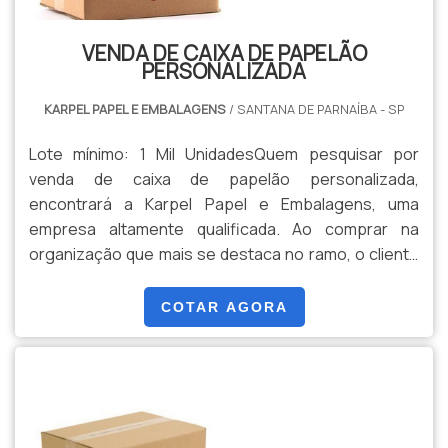
VENDA DE CAIXA DE PAPELÃO
PERSONALIZADA
KARPEL PAPEL E EMBALAGENS
/ SANTANA DE PARNAÍBA - SP
Lote mínimo: 1 Mil UnidadesQuem pesquisar por
venda de caixa de papelão personalizada,
encontrará a Karpel Papel e Embalagens, uma
empresa altamente qualificada. Ao comprar na
organização que mais se destaca no ramo, o cliente
receberá um atendimento de excelência e terá a
garantia de adquirir produtos que solucionem
COTAR AGORA
qualquer demanda.Quando o tema é venda de caixa
de papelão personalizada, com os melhores
profissionais da Karpel Papel e Embalagens o cliente
encontrará excelente custo-benefício e produtos
fabricados conforme os parâmetros e ensaios