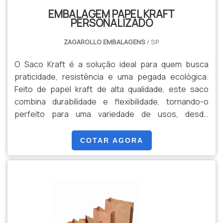
com a sustentabilidade, ou para quem aprecia um
EMBALAGEM PAPEL KRAFT
toque de charme natural em suas embalagens.
PERSONALIZADO
ZAGAROLLO EMBALAGENS
/ SP
O Saco Kraft é a solução ideal para quem busca
praticidade, resistência e uma pegada ecológica.
Feito de papel kraft de alta qualidade, este saco
combina durabilidade e flexibilidade, tornando-o
perfeito para uma variedade de usos, desde
embalagens de presentes e compras até o
transporte de produtos variados. Seu design simples
COTAR AGORA
e elegante é complementado pela cor marrom
natural do papel, que confere um toque rústico e
sofisticado ao mesmo tempo. Além disso, o saco
kraft é biodegradável e reciclável, o que contribui
para a redução de impacto ambiental e promove uma
escolha mais sustentável. Disponível em vários