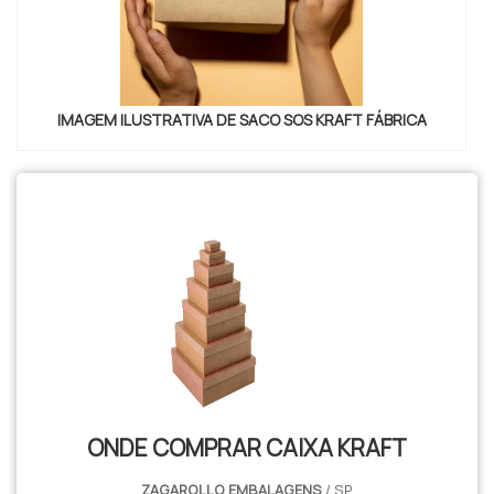
para a Karpel Papel e Embalagens ter se tornado
destaque quando pensamos em uma empresa que
entrega confiança e produtos de qualidade. Alguns
desses motivos são: Atendimento personalizado;
Profissionais com vasta experiência na área de
IMAGEM ILUSTRATIVA DE SACO SOS KRAFT FÁBRICA
atuação; Sede com estrutura ampla e moderna;
Diversas opções de pagamento disponíveis;
Laboratório próprio para controle de
qualidade; GARANTIA E ASSERTIVIDADE NO
SEGMENTOSomente na Karpel Papel e Embalagens
sempre tem a solução mais buscada na área de
venda de caixa de papelão. São opções variadas que
a empresa oferece, como caixas personalizadas e
caixão de papelão simples.É uma empresa
comprometida com seus serviços e que preza pela
segurança, características possíveis pelo fato de ter
ONDE COMPRAR CAIXA KRAFT
escritório de alta qualidade onde são realizadas as
atividades e laboratório próprio para controle de
ZAGAROLLO EMBALAGENS
/ SP