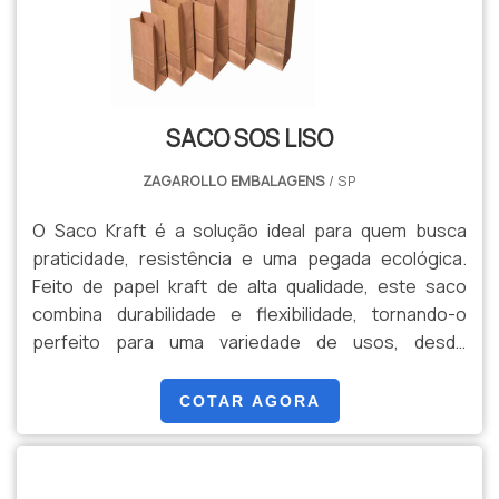
tamanhos e com diferentes opções de alças – seja
de papel ou corda – o Saco Kraft atende às suas
necessidades com eficiência e estilo. Ideal para
empresas que desejam reforçar seu compromisso
com a sustentabilidade, ou para quem aprecia um
SACO SOS LISO
toque de charme natural em suas embalagens.
ZAGAROLLO EMBALAGENS
/ SP
O Saco Kraft é a solução ideal para quem busca
praticidade, resistência e uma pegada ecológica.
Feito de papel kraft de alta qualidade, este saco
combina durabilidade e flexibilidade, tornando-o
perfeito para uma variedade de usos, desde
embalagens de presentes e compras até o
transporte de produtos variados. Seu design simples
COTAR AGORA
e elegante é complementado pela cor marrom
natural do papel, que confere um toque rústico e
sofisticado ao mesmo tempo. Além disso, o saco