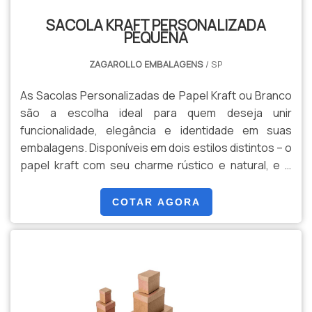
diferentes tamanhos e formatos, a Caixa Flexível
SACOLA KRAFT PERSONALIZADA
Kraft é uma solução versátil que une praticidade e
PEQUENA
consciência ecológica, tornando-se uma escolha
inteligente para empresas e consumidores
ZAGAROLLO EMBALAGENS
/ SP
conscientes.
As Sacolas Personalizadas de Papel Kraft ou Branco
são a escolha ideal para quem deseja unir
funcionalidade, elegância e identidade em suas
embalagens. Disponíveis em dois estilos distintos – o
papel kraft com seu charme rústico e natural, e o
papel branco com uma aparência limpa e sofisticada
– essas sacolas oferecem versatilidade para
COTAR AGORA
atender a diversas necessidades e preferências.
Características: Personalização Total: Adapte a
sacola ao seu estilo ou marca com impressões
personalizadas. Seja com logotipos, mensagens
especiais ou designs criativos, suas sacolas se
tornam uma extensão da identidade da sua empresa