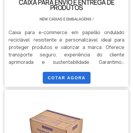
CAIXA PARA ENVIO E ENTREGA DE
Karpel Papel e Embalagens é uma empresa que tem
PRODUTOS
sido apontada de forma positiva no mercado pela
seriedade e qualidade que fecha o ciclo de entrega
NEW CAIXAS E EMBALAGENS
/
com excelência para seus parceiros....
Caixa para e-commerce em papelão ondulado
reciclável, resistente e personalizável, ideal para
proteger produtos e valorizar a marca. Oferece
transporte seguro, experiência do cliente
aprimorada e sustentabilidade. Garantimos
qualidade, prazos e soluções sob medida para
qualquer demanda.
COTAR AGORA