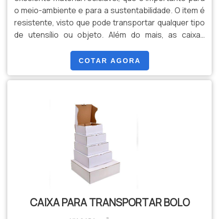
o meio-ambiente e para a sustentabilidade. O item é
resistente, visto que pode transportar qualquer tipo
de utensílio ou objeto. Além do mais, as caixas
podem conter diversos tamanhos, que podem ser
personalizados e escolhidos pelo cliente. Ela é
COTAR AGORA
excelente para a condução e armazenagem de
produtos, realizando uma ótima função.O PRODUTO
É UMA GARANTIA DE ALTA PRATICIDADEAs caixas são
solicitadas .
CAIXA PARA TRANSPORTAR BOLO