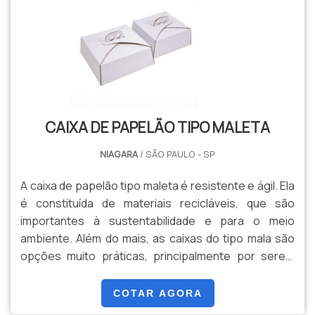
CAIXA DE PAPELÃO TIPO MALETA
NIAGARA
/ SÃO PAULO - SP
A caixa de papelão tipo maleta é resistente e ágil. Ela
é constituída de materiais recicláveis, que são
importantes à sustentabilidade e para o meio
ambiente. Além do mais, as caixas do tipo mala são
opções muito práticas, principalmente por serem
leves e facilmente transportadas. Elas podem ser
extremamente úteis para o transporte de
COTAR AGORA
acessórios, objetos e alimentos variados e, por isso,