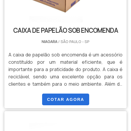
CAIXA DE PAPELÃO SOB ENCOMENDA
NIAGARA
/ SÃO PAULO - SP
A caixa de papelão sob encomenda é um acessório
constituído por um material eficiente, que é
importante para a praticidade do produto. A caixa é
reciclável, sendo uma excelente opção para os
clientes e também para o meio ambiente. Além do
mais, a caixa pode ser facilmente transportada,
principalmente por ser um objeto leve e simples.O
COTAR AGORA
PRODUTO OFERECE DIVERSAS CORES E
TAMANHOSA caixa pode ser personalizada de
acordo com as cores e tamanhos, que podem ser
escolhidos pelo cliente. Ela é uma ótima o.