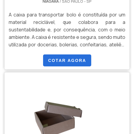
NIAGARA
/ SÃO PAULO - SP
A caixa para transportar bolo é constituída por um
material reciclável, que colabora para a
sustentabilidade e, por consequência, com o meio
ambiente. A caixa é resistente e segura, sendo muito
utilizada por docerias, bolerias, confeitarias, ateliês,
cafés, entre outros estabelecimentos. Além do mais,
ela pode conter diversos tamanhos, que podem ser
COTAR AGORA
escolhidos pelo contratante. Também pode ser
muito útil para a organização de doces e bolos,
conforme a necessidade do cliente.O PRODUTO
PODE SER FA.