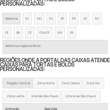
PERSONALIZADAS:
Selecione
RJ
MG
ES
SP
PR
SC
RS
PE
BA
CE
GO e DF
AM
PA
Selecione a região do Brasil
REGIÕES ONDE A PORTAL DAS CAIXAS ATENDE
CAIXAS PARA TORTAS E BOLOS
PERSONALIZADAS:
Região Central
Zona Norte
Zona Oeste
Zona Sul
Zona Leste
Grande São Paulo
Litoral de São Paulo
Aclimação
Bela Vista