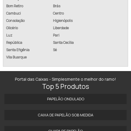
Bom Retiro
Brás
Cambuci
Centro
Consolação
Higienópolis
Glicério
Liberdade
Luz
Pari
República
Santa Cecília
Santa Efigênia
Sé
Vila Buarque
Portal das Caixas - Simplesmente o melhor do ramo!
Top 5 Produtos
PAPELÃO ONDULADO
CAIXA DE PAPELÃO SOB MEDIDA