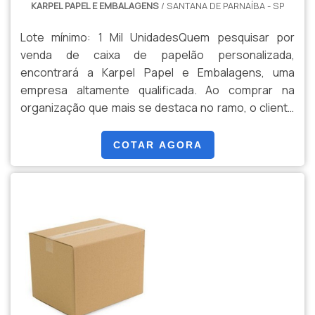
KARPEL PAPEL E EMBALAGENS
/ SANTANA DE PARNAÍBA - SP
Lote mínimo: 1 Mil UnidadesQuem pesquisar por
venda de caixa de papelão personalizada,
encontrará a Karpel Papel e Embalagens, uma
empresa altamente qualificada. Ao comprar na
organização que mais se destaca no ramo, o cliente
receberá um atendimento de excelência e terá a
garantia de adquirir produtos que solucionem
COTAR AGORA
qualquer demanda.Quando o tema é venda de caixa
de papelão personalizada, com os melhores
profissionais da Karpel Papel e Embalagens o cliente
encontrará excelente custo-benefício e produtos
fabricados conforme os parâmetros e ensaios
estabelecidos.MAIS SOBRE VENDA DE CAIXA DE
PAPELÃO PERSONALIZADAA Karpel Papel e
Embalagens canaliza seus recursos em oferecer
uma estrutura com escritório de alta qualidade onde