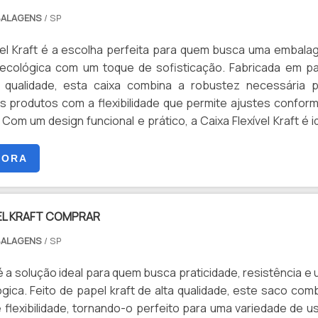
tentáveis e contribuindo para a redução do impacto ambien
BALAGENS
/ SP
 diferentes tamanhos e formatos, a Caixa Flexível Kraft é
átil que une praticidade e consciência ecológica, tornand
ível Kraft é a escolha perfeita para quem busca uma embal
inteligente para empresas e consumidores conscientes.
 ecológica com um toque de sofisticação. Fabricada em p
a qualidade, esta caixa combina a robustez necessária 
s produtos com a flexibilidade que permite ajustes confor
eal
la gama de usos, desde embalagens de alimentos e produto
tens de varejo e presentes especiais. Seu acabamento em p
GORA
ciona um aspecto natural e elegante, enquanto sua estru
 adapta perfeitamente ao conteúdo, garantindo seguranç
EL KRAFT COMPRAR
tentáveis e contribuindo para a redução do impacto ambien
BALAGENS
/ SP
 diferentes tamanhos e formatos, a Caixa Flexível Kraft é
átil que une praticidade e consciência ecológica, tornand
é a solução ideal para quem busca praticidade, resistência e
inteligente para empresas e consumidores conscientes.
ica. Feito de papel kraft de alta qualidade, este saco com
e flexibilidade, tornando-o perfeito para uma variedade de u