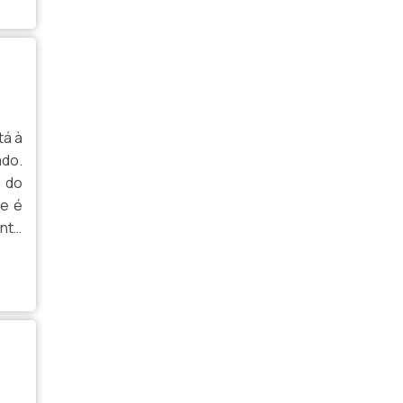
EMBALAGEM KRAFT COMPRAR
EMBALAGEM KRAFT PARA ALIMENTOS
EMBALAGEM KRAFT PARA BRIGADEIRO
EMBALAGEM KRAFT PARA DELIVERY
tá à
EMBALAGEM KRAFT PERSONALIZADA
ado.
 do
EMBALAGEM PAPEL KRAFT PARA ROUPAS
se é
ente
EMBALAGEM PAPEL KRAFT
PERSONALIZADO
EÇO
FABRICA DE EMBALAGENS PAPEL KRAFT
FÁBRICA DE SACO DE PAPEL KRAFT
FABRICA DE SACOLA KRAFT
PERSONALIZADA