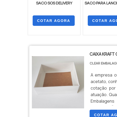
SACO SOS DELIVERY
SACO PARA LANC
COTAR AGORA
COTAR AG
CAIXA KRAFT
CLEAR EMBALA
A empresa ou
acetato, con
cotação por
atuação. Qua
Embalagens
INFORMAÇÕE
Embalagens ob
COTAR A