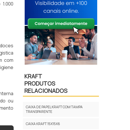
 1.000
 doces
istica
em com
higiene
KRAFT
PRODUTOS
RELACIONADOS
nterna
ado ou
CAIXA DE PAPEL KRAFT COM TAMPA
amento
TRANSPARENTE
CAIXA KRAFT 15X15X6