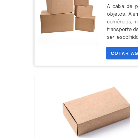
A caixa de p
objetos. Além
comércios, me
transporte d
ser escolhid
CAIXA GARA
excelente para
COTAR A