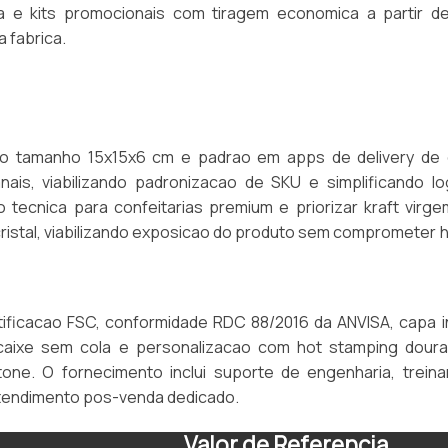
ria e kits promocionais com tiragem economica a partir de
a fabrica.
, o tamanho 15x15x6 cm e padrao em apps de delivery de
is, viabilizando padronizacao de SKU e simplificando log
tecnica para confeitarias premium e priorizar kraft virg
ristal, viabilizando exposicao do produto sem comprometer 
tificacao FSC, conformidade RDC 88/2016 da ANVISA, capa i
ncaixe sem cola e personalizacao com hot stamping dour
one. O fornecimento inclui suporte de engenharia, trein
atendimento pos-venda dedicado.
Valor de Referencia