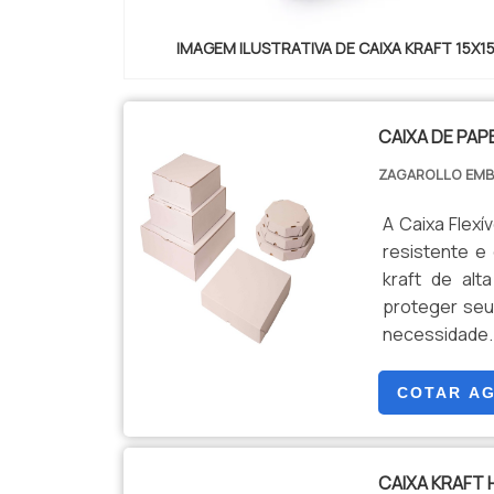
IMAGEM ILUSTRATIVA DE CAIXA KRAFT 15X1
CAIXA DE PAP
ZAGAROLLO EM
A Caixa Flex
resistente e
kraft de alt
proteger seu
necessidade. Com um design funcional e prático, a Caixa Flexível Kraft é id
para uma amp
beleza até i
COTAR A
kraft propor
flexível se
proteção. A caixa é totalmente reciclável e biodegradável, alinhando-se com
CAIXA KRAFT