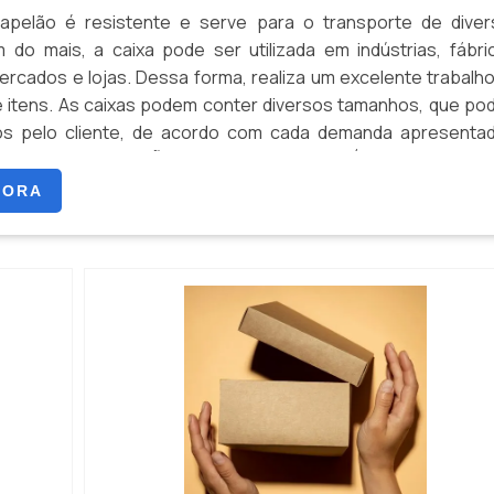
apelão é resistente e serve para o transporte de diver
 do mais, a caixa pode ser utilizada em indústrias, fábri
rcados e lojas. Dessa forma, realiza um excelente trabalh
e itens. As caixas podem conter diversos tamanhos, que p
os pelo cliente, de acordo com cada demanda apresentad
NTE A VALORIZAÇÃO DE DIVERSOS COMÉRCIOSO materia
 ...
GORA