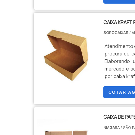
CAIXA KRAFT
SOROCAIXAS
/ 
Atendimento 
procura de ca
Elaborando 
mercado e ac
por caixa kra
poderá cont
JUSTO E ACE.
COTAR A
CAIXA DE PAP
NIAGARA
/ SÃO P