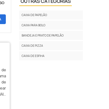
OUTRAS CATEGORIAS
SSO
CAIXA MALETA KRAFT LEMBRANCINHA
CAIXA DE PAPELÃO
CAIXA PAPEL KRAFT ATACADO
A
CAIXA PARA BOLO
CAIXA PAPEL KRAFT BRANCA
BANDEJA E PRATO DE PAPELÃO
CAIXA PAPEL KRAFT COM VISOR ATACADO
CAIXA DE PIZZA
CAIXA PAPEL KRAFT PARA BOMBOM
CAIXA DE ESFIHA
CAIXA PAPEL KRAFT PERSONALIZADA
a de
CAIXA REDONDA DE PAPEL KRAFT
 uma
COMPRAR SACOLAS DE PAPEL KRAFT
 de
lear
EMBALAGEM DE PAPEL MARROM KRAFT
AIS
ear
EMBALAGEM KRAFT