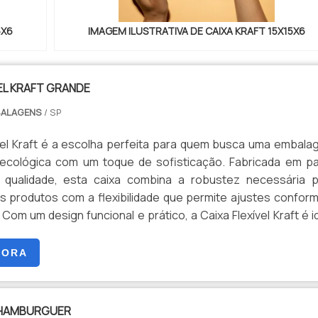
5X6
IMAGEM ILUSTRATIVA DE CAIXA KRAFT 15X15X6
EL KRAFT GRANDE
BALAGENS
/ SP
ível Kraft é a escolha perfeita para quem busca uma embal
 ecológica com um toque de sofisticação. Fabricada em p
a qualidade, esta caixa combina a robustez necessária 
s produtos com a flexibilidade que permite ajustes confor
eal
la gama de usos, desde embalagens de alimentos e produto
tens de varejo e presentes especiais. Seu acabamento em p
GORA
ciona um aspecto natural e elegante, enquanto sua estru
 adapta perfeitamente ao conteúdo, garantindo seguranç
 HAMBURGUER