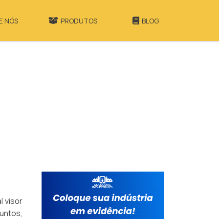
E NÓS
PRODUTOS
BLOG
 visor
juntos,