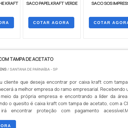
HE KRAFT
SACO PAPEL KRAFT VERDE
SACO SOS IMPRE
ORA
COTAR AGORA
COTAR AGOR
 COM TAMPA DE ACETATO
GENS
/ SANTANA DE PARNAÍBA - SP
 cliente que deseja encontrar por caixa kraft com tamp
hecerá a melhor empresa do ramo empresarial. Recebendo
 meio da própria empresa e encontrando a líder da área
ndo o quesito é caixa kraft com tampa de acetato, com a C
 irá encontrar proteção com pagamento acessível.M
S SOBRE CAIXA KRAFT COM TAMPA DE ACETATOA Cl
jetiva seus refor...
GORA