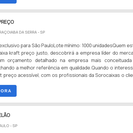
 PREÇO
ARAÇOIABA DA SERRA - SP
exclusivo para São PauloLote mínimo: 1000 unidadesQuem es
ixa kraft preço justo, descobrirá a empresa líder do merc
um orçamento detalhado na empresa mais conceituada
hando a melhor referência em qualidade.Quando o interes
ft preço acessível, com os profissionais da Sorocaixas o cli
ar precisão com pagamento acessível.CAIXA KRAFT PR
..
GORA
ELÃO
AULO - SP