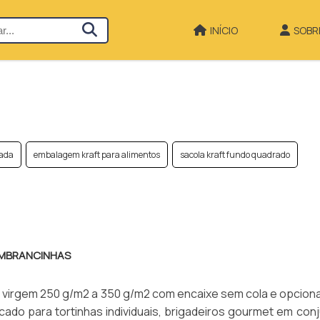
INÍCIO
SOBR
zada
embalagem kraft para alimentos
sacola kraft fundo quadrado
LEMBRANCINHAS
 virgem 250 g/m2 a 350 g/m2 com encaixe sem cola e opcional
icado para tortinhas individuais, brigadeiros gourmet em con