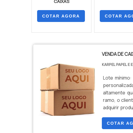
CAIXAS
COTAR AGORA
COTAR AG
VENDA DE CAI
KARPEL PAPEL E
Lote mínimo:
personaliza
altamente qu
ramo, o clien
adquirir pro
de caixa de p
Papel e Emb
COTAR A
produtos fab