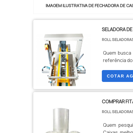
de trazer o me
IMAGEM ILUSTRATIVA DE FECHADORA DE CA
os motivos 
preza pela s
empresa obje
total na qu
SELADORA DE
Papel e Emba
ROLL SELADORAS
a empresa o
conta com 
Quem busca p
especializad
referência do
Também foram 
aumentando 
COTAR A
empresa que 
e qualidade
parceiros....
COMPRAR FIT
ROLL SELADORAS
Quem pesquis
Caixas, melh