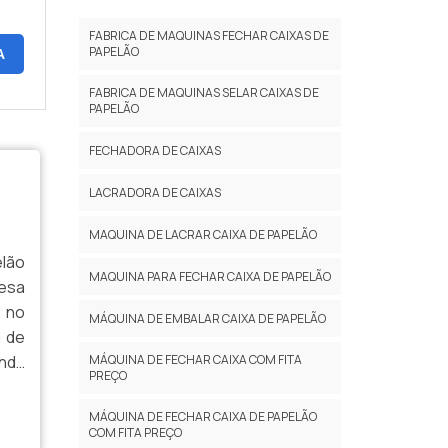
COM FITA ADESIVA
FABRICA DE MAQUINAS FECHAR CAIXAS DE
SELADORA DE CAIXAS DE PAPELÃO
PAPELÃO
A
AUTOMÁTICA À VENDA
FABRICA DE MAQUINAS SELAR CAIXAS DE
PAPELÃO
FECHADORA DE CAIXAS
LACRADORA DE CAIXAS
MAQUINA DE LACRAR CAIXA DE PAPELÃO
elão
MAQUINA PARA FECHAR CAIXA DE PAPELÃO
esa
a no
MÁQUINA DE EMBALAR CAIXA DE PAPELÃO
a de
enda
MÁQUINA DE FECHAR CAIXA COM FITA
PREÇO
rpel
o e
MÁQUINA DE FECHAR CAIXA DE PAPELÃO
COM FITA PREÇO
MAIS