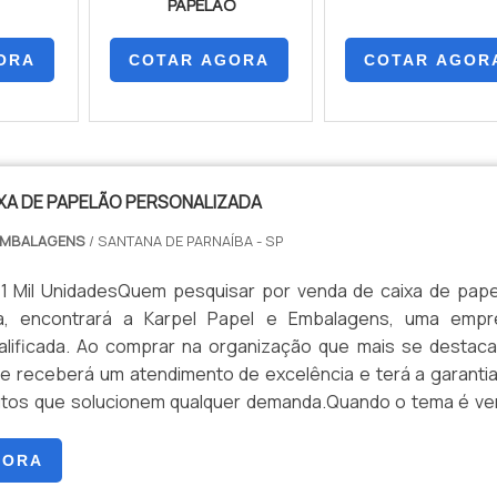
PAPELÃO
ORA
COTAR AGORA
COTAR AGOR
XA DE PAPELÃO PERSONALIZADA
 EMBALAGENS
/ SANTANA DE PARNAÍBA - SP
 1 Mil UnidadesQuem pesquisar por venda de caixa de pap
da, encontrará a Karpel Papel e Embalagens, uma empr
alificada. Ao comprar na organização que mais se destac
te receberá um atendimento de excelência e terá a garanti
dutos que solucionem qualquer demanda.Quando o tema é v
apelão personalizada, com os melhores profissionais da Ka
alagens o cliente encontrará excelente custo-benefíci
GORA
ricados conforme os parâmetros e ensaios estabelecidos.