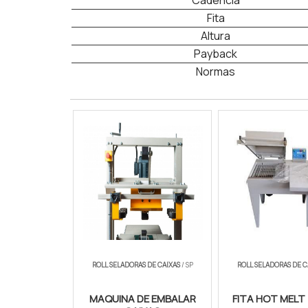
Cadencia
Fita
Altura
Payback
Normas
Fechadora De Caixas
ROLL SELADORAS DE CAIXAS
/ SP
ROLL SELADORAS DE C
MAQUINA DE EMBALAR
FITA HOT MELT