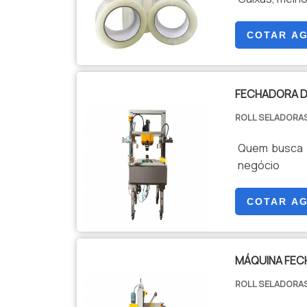
COTAR A
FECHADORA D
ROLL SELADORAS
Quem busca p
negócio
COTAR A
MÁQUINA FEC
ROLL SELADORAS