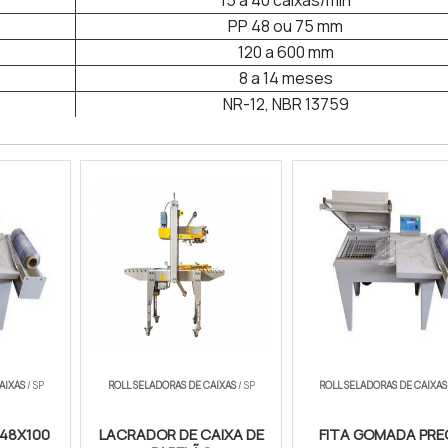
15 a 40 caixas/min
PP 48 ou 75 mm
120 a 600 mm
8 a 14 meses
NR-12, NBR 13759
AIXAS
/ SP
ROLL SELADORAS DE CAIXAS
/ SP
ROLL SELADORAS DE CAIXAS
 48X100
LACRADOR DE CAIXA DE
FITA GOMADA PR