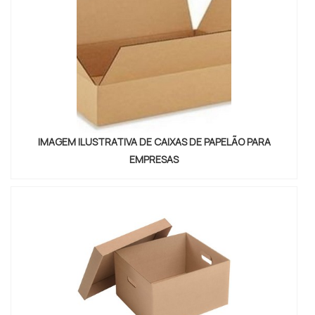
realizadas as atividades; Destaque no mercado
nacional; Equipamentos de última
geração. QUALIDADE COMPROVADA NO
SEGMENTOSomente na Officepack Embalagens
sempre tem a solução mais buscada na área de
caixas de papelão para empresas. Prezando pelo
que há de mais moderno, traz inovações e
variedades em caixas de papelão para e-commerce
IMAGEM ILUSTRATIVA DE CAIXAS DE PAPELÃO PARA
e embalagem de papelão para produtos.Tudo isso
EMPRESAS
por ser uma empresa comprometida com seus
serviços e uma empresa responsável,
características possíveis pelo fato de a empresa ter
escritório de alta qualidade onde são realizadas as
atividades e estrutura suficiente para atender todas
as demandas. Todos esses fatores, agregados a
uma equipe multidisciplinar de consultores
associados e colaboradores eficientes, comprova
sua essência de trazer o melhor para todos os