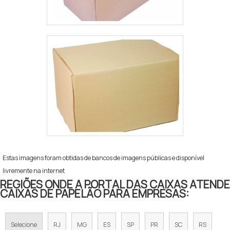
tem tudo que se precisa para gráfico de tags e
embalagens. São diversas opções de itens
oferecidos, como colmeia papel kraft e etiqueta com
cordão com ótima qualidade e
assertividade.Objetivam a satisfação dos clientes
através de um atendimento singular, por meio de
profissionais treinados e altamente qualificados. A
Top Quality é uma empresa que tem sido apontada
de forma positiva no mercado por toda seriedade e
qualidade, o que comprova sua essência de trazer o
melhor para os parceiros.
Estas imagens foram obtidas de bancos de imagens públicas e disponível
livremente na internet
REGIÕES ONDE A PORTAL DAS CAIXAS ATENDE
CAIXAS DE PAPELÃO PARA EMPRESAS:
Selecione
RJ
MG
ES
SP
PR
SC
RS