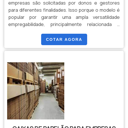
empresas são solicitadas por donos e gestores
para diferentes finalidades. Isso porque o modelo é
popular por garantir uma ampla versatilidade
empregabilidade, principalmente relacionada a
armazenagem e transporte de mercadorias de
diferentes tipos.A IMPORTÂNCIA DE ESCOLHER
COTAR AGORA
BONS FORNECEDORESDevido a ampla gama de
aplicações do produto, é comum que ele seja
adquirido tanto em grandes qua...