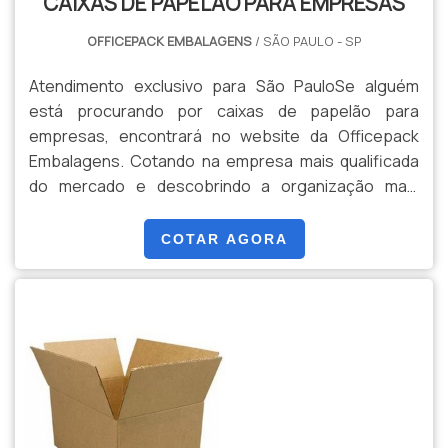
CAIXAS DE PAPELÃO PARA EMPRESAS
OFFICEPACK EMBALAGENS
/ SÃO PAULO - SP
Atendimento exclusivo para São PauloSe alguém
está procurando por caixas de papelão para
empresas, encontrará no website da Officepack
Embalagens. Cotando na empresa mais qualificada
do mercado e descobrindo a organização mais
competente do ramo, a compra não terá
erros.INFORMAÇÕES SOBRE AS CAIXAS DE PAPELÃO
COTAR AGORA
PARA EMPRESASQuem quer achar caixas de papelão
para empresas em uma empresa comprometida com
seus serviços, descobre a Officepack Embalagens.
Especializada em caixas de papelão para e-
commerce e caixa de papelão com divisórias, a
companhia oferece o que há de melhor em
tecnologia ao cliente.Sem perder o foco em caixas
de papelão para empresas, deve-se ter a exatidão