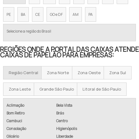
PE
BA
CE
GO e DF
AM
PA
Selecione a região do Brasil
REGIÕES ONDE A PORTAL DAS CAIXAS ATENDE
CAIXAS DE PAPELÃO PARA EMPRESAS:
Região Central
Zona Norte
Zona Oeste
Zona Sul
Zona Leste
Grande São Paulo
Litoral de São Paulo
Aclimação
Bela Vista
Bom Retiro
Brás
Cambuci
Centro
Consolação
Higienópolis
Glicério
Liberdade